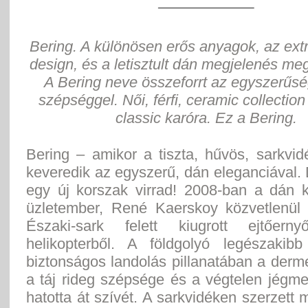
Bering. A különösen erős anyagok, az extr
design, és a letisztult dán megjelenés meg
A Bering neve összeforrt az egyszerűsé
szépséggel. Női, férfi, ceramic collectio
classic karóra. Ez a Bering.
Bering – amikor a tiszta, hűvös, sarkvi
keveredik az egyszerű, dán eleganciával.
egy új korszak virrad! 2008-ban a dán 
üzletember, René Kaerskoy közvetlenül
Északi-sark felett kiugrott ejtőerny
helikopterből. A földgolyó legészakib
biztonságos landolás pillanatában a derm
a táj rideg szépsége és a végtelen jégm
hatotta át szívét. A sarkvidéken szerzett