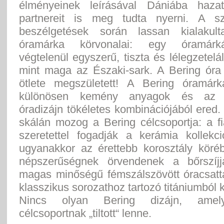
élményeinek leírásával Dániába hazat
partnereit is meg tudta nyerni. A sz
beszélgetések során lassan kialakul
óramárka körvonalai: egy óramárk
végtelenül egyszerű, tiszta és lélegzetelál
mint maga az Északi-sark. A Bering óra 
ötlete megszületett! A Bering óramár
különösen kemény anyagok és az e
óradizájn tökéletes kombinációjából ered.
skálán mozog a Bering célcsoportja: a f
szeretettel fogadják a kerámia kollekci
ugyanakkor az érettebb korosztály köré
népszerűségnek örvendenek a bőrszíjj
magas minőségű fémszálszövött óracsatta
klasszikus sorozathoz tartozó titániumból k
Nincs olyan Bering dizájn, amel
célcsoportnak „tiltott“ lenne.