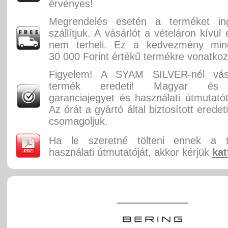
érvényes!
Megrendelés esetén a terméket in
szállítjuk. A vásárlót a vételáron kívül
nem terheli. Ez a kedvezmény min
30 000 Forint értékű termékre vonatkoz
Figyelem! A SYAM SILVER-nél vásá
termék eredeti! Magyar és 
garanciajegyet és használati útmutatót
Az órát a gyártó által biztosított erede
csomagoljuk.
Ha le szeretné tölteni ennek a 
használati útmutatóját, akkor kérjük
kat