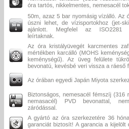
óra tartós, nikkelmentes, nemesacél to
50m, azaz 5 bar nyomásig vízálló. Az ó
úszni lehet, de vízisportokhoz (jet-sk
ajánlott. Megfelel az ISO2281 
leírtaknak.
Az óra kristályüvegét karcmentes zaf
mértékben karcálló (MOHS keménységi
keménységű). Az üveg felülete tükr
bevonatú, kevésbé veri vissza a ráeső f
Az órában egyedi Japán Miyota szerkez
Biztonságos, nemesacél fémszíj (316
nemasacél) PVD bevonattal, nem
záródással.
A gyártó az óra szerkezetére 36 hón
garanciát biztosít! A garancia a kijelölt