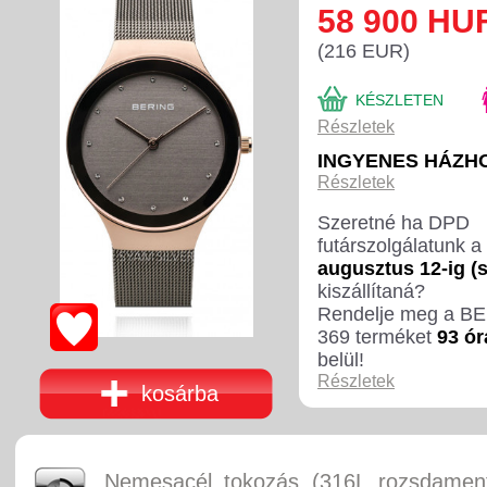
58 900 HU
(216 EUR)
KÉSZLETEN
Részletek
INGYENES HÁZH
Részletek
Szeretné ha DPD
futárszolgálatunk a
augusztus 12-ig (
kiszállítaná?
Rendelje meg a B
369 terméket
93 ór
belül!
Részletek
kosárba
Nemesacél tokozás (316L rozsdament