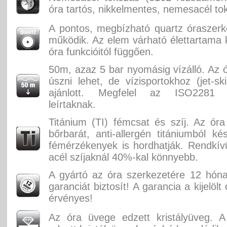
óra tartós, nikkelmentes, nemesacél to
A pontos, megbízható quartz óraszer
működik. Az elem várható élettartama k
óra funkcióitól függően.
50m, azaz 5 bar nyomásig vízálló. Az ó
úszni lehet, de vízisportokhoz (jet-sk
ajánlott. Megfelel az ISO2281 
leírtaknak.
Titánium (TI) fémcsat és szíj. Az óra 
bőrbarát, anti-allergén titániumból ké
fémérzékenyek is hordhatják. Rendkí
acél szíjaknál 40%-kal könnyebb.
A gyártó az óra szerkezetére 12 hón
garanciát biztosít! A garancia a kijelölt
érvényes!
Az óra üvege edzett kristályüveg. A