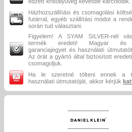
edzett kristályüveg kevésbé karcolódik.
Házhozszállítási és csomagolási költ
futárral, egyéb szállítási módot a rend
során tud választani.
Figyelem! A SYAM SILVER-nél vásá
termék eredeti! Magyar és 
garanciajegyet és használati útmutatót
Az órát a gyártó által biztosított erede
csomagoljuk.
Ha le szeretné tölteni ennek a 
használati útmutatóját, akkor kérjük
kat