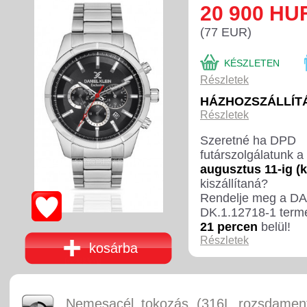
20 900 HU
(77 EUR)
KÉSZLETEN
Részletek
HÁZHOZSZÁLLÍTÁ
Részletek
Szeretné ha DPD
futárszolgálatunk a
augusztus 11-ig (
kiszállítaná?
Rendelje meg a D
DK.1.12718-1 term
21 percen
belül!
Részletek
kosárba
Nemesacél tokozás (316L rozsdament