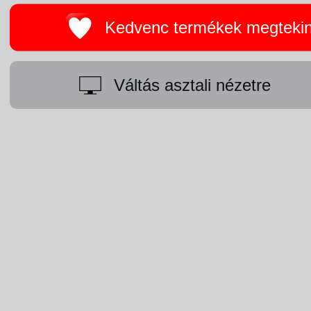
Kedvenc termékek megteki
Váltás asztali nézetre