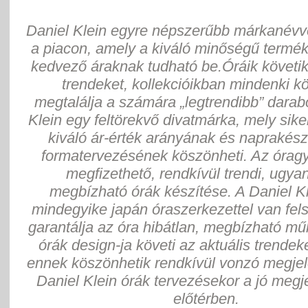
Daniel Klein egyre népszerűbb márkanévv
a piacon, amely a kiváló minőségű termé
kedvező áraknak tudható be.Óráik követik
trendeket, kollekcióikban mindenki 
megtalálja a számára „legtrendibb” darab
Klein egy feltörekvő divatmárka, mely sik
kiváló ár-érték arányának és naprakész
formatervezésének köszönheti. Az óragy
megfizethető, rendkívül trendi, ugya
megbízható órák készítése. A Daniel Kl
mindegyike japán óraszerkezettel van fels
garantálja az óra hibátlan, megbízható m
órák design-ja követi az aktuális trendek
ennek köszönhetik rendkívül vonzó megjel
Daniel Klein órák tervezésekor a jó megj
előtérben.