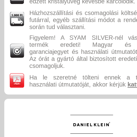
edzett kristályüveg kevésbé karcolódik.
Házhozszállítási és csomagolási költ
futárral, egyéb szállítási módot a rend
során tud választani.
Figyelem! A SYAM SILVER-nél vásá
termék eredeti! Magyar és 
garanciajegyet és használati útmutatót
Az órát a gyártó által biztosított erede
csomagoljuk.
Ha le szeretné tölteni ennek a 
használati útmutatóját, akkor kérjük
kat