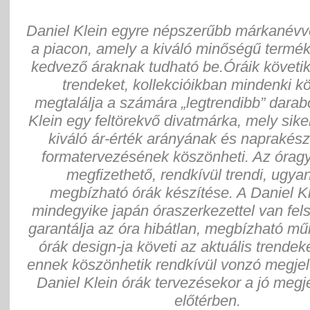
Daniel Klein egyre népszerűbb márkanévv
a piacon, amely a kiváló minőségű termé
kedvező áraknak tudható be.Óráik követik
trendeket, kollekcióikban mindenki 
megtalálja a számára „legtrendibb” darab
Klein egy feltörekvő divatmárka, mely sik
kiváló ár-érték arányának és naprakész
formatervezésének köszönheti. Az óragy
megfizethető, rendkívül trendi, ugya
megbízható órák készítése. A Daniel Kl
mindegyike japán óraszerkezettel van fels
garantálja az óra hibátlan, megbízható m
órák design-ja követi az aktuális trendek
ennek köszönhetik rendkívül vonzó megjel
Daniel Klein órák tervezésekor a jó megj
előtérben.