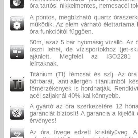
óra tartós, nikkelmentes, nemesacél to
A pontos, megbízható quartz óraszer
működik. Az elem várható élettartama k
óra funkcióitól függően.
50m, azaz 5 bar nyomásig vízálló. Az ó
úszni lehet, de vízisportokhoz (jet-sk
ajánlott. Megfelel az ISO2281 
leírtaknak.
Titánium (TI) fémcsat és szíj. Az óra 
bőrbarát, anti-allergén titániumból ké
fémérzékenyek is hordhatják. Rendkí
acél szíjaknál 40%-kal könnyebb.
A gyártó az óra szerkezetére 12 hón
garanciát biztosít! A garancia a kijelölt
érvényes!
Az óra üvege edzett kristályüveg. A