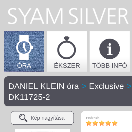
ÓRA
ÉKSZER
TÖBB INFÓ
DANIEL KLEIN óra
>
Exclusive
>
DK11725-2
Kép nagyítása
Értékelés