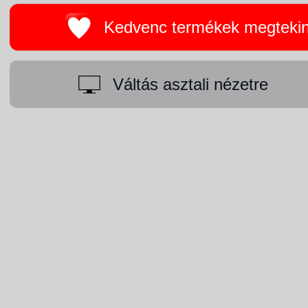
Kedvenc termékek megteki
Váltás asztali nézetre