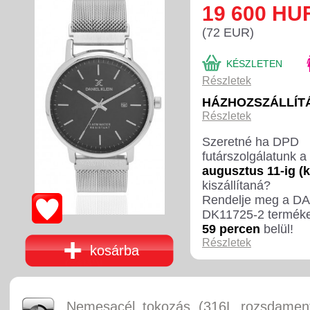
19 600 HU
(72 EUR)
KÉSZLETEN
Részletek
HÁZHOZSZÁLLÍTÁ
Részletek
Szeretné ha DPD
futárszolgálatunk a
augusztus 11-ig (
kiszállítaná?
Rendelje meg a D
DK11725-2 termék
59 percen
belül!
Részletek
kosárba
Nemesacél tokozás (316L rozsdament