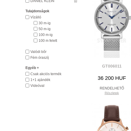
DANIEL KLEIN
Tulajdonságok
Vízálló
30 m-ig
50 m-ig
100 m-ig
100 m felett
Valódi bőr
Fém óraszíj
GT006011
Egyéb +
Csak akciós termék
36 200 HUF
1+1 ajándék
Videóval
RENDELHETŐ
Részletek