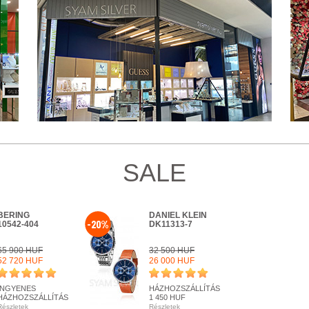
SALE
BERING
DANIEL KLEIN
-20%
10542-404
DK11313-7
65 900 HUF
32 500 HUF
52 720 HUF
26 000 HUF
INGYENES
HÁZHOZSZÁLLÍTÁS
HÁZHOZSZÁLLÍTÁS
1 450 HUF
Részletek
Részletek