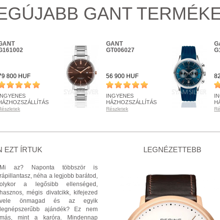
EGÚJABB GANT TERMÉK
GANT
GANT
G
G161002
GT006027
G
79 800 HUF
56 900 HUF
8
INGYENES
INGYENES
I
HÁZHOZSZÁLLÍTÁS
HÁZHOZSZÁLLÍTÁS
H
Részletek
Részletek
Ré
RENDELHETŐ
RENDELHETŐ
R
Részletek
Részletek
Ré
+ KOSÁRBA
+ KOSÁRBA
 EZT ÍRTUK
LEGNÉZETTEBB
Mi az? Naponta többször is
rápillantasz, néha a legjobb barátod,
olykor a legősibb ellenséged,
hasznos, mégis divatcikk, kifejezed
vele önmagad és az egyik
legnépszerűbb ajándék? Ez nem
más, mint a karóra. Mindennap