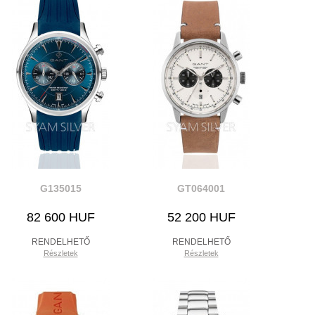
G135015
GT064001
82 600 HUF
52 200 HUF
RENDELHETŐ
RENDELHETŐ
Részletek
Részletek