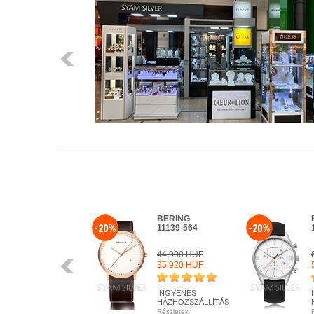
Előző
BERING
-20%
-20%
11139-564
44 900 HUF
Előző
35 920 HUF
INGYENES
HÁZHOZSZÁLLÍTÁS
Részletek