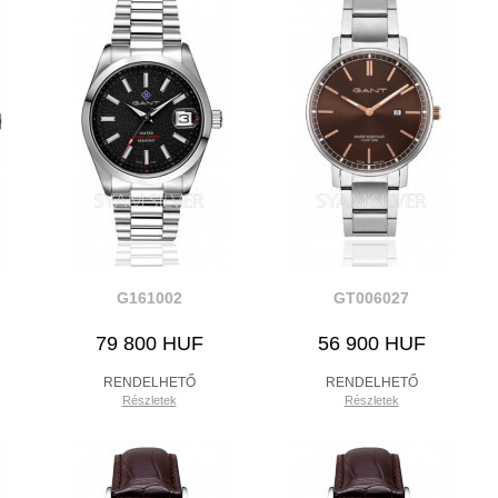
G161002
GT006027
79 800 HUF
56 900 HUF
RENDELHETŐ
RENDELHETŐ
Részletek
Részletek