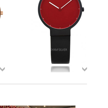
Összes
Összes
termék
termék