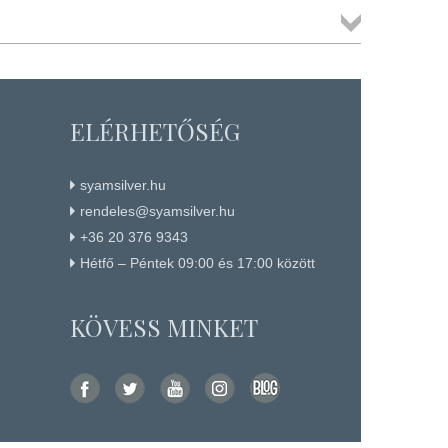
Összes
termék
ELÉRHETŐSÉG
syamsilver.hu
rendeles@syamsilver.hu
+36 20 376 9343
Hétfő – Péntek 09:00 és 17:00 között
KÖVESS MINKET