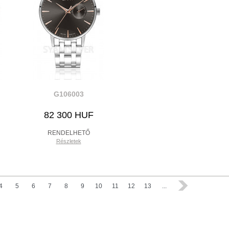
G106003
82 300 HUF
RENDELHETŐ
Részletek
4
5
6
7
8
9
10
11
12
13
...