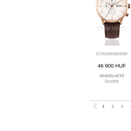
GTAD06300599I
46 900 HUF
RENDELHETŐ
Részletek
1
2
3