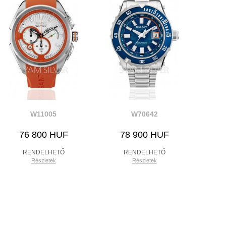
W11005
W70642
76 800 HUF
78 900 HUF
RENDELHETŐ
RENDELHETŐ
Részletek
Részletek