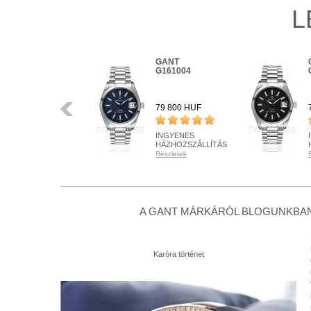
L
GANT
GANT
W70642
G161004
Előző
78 900 HUF
79 800 HUF
INGYENES
INGYENES
HÁZHOZSZÁLLÍTÁS
HÁZHOZSZÁLLÍTÁS
Részletek
Részletek
RENDELHETŐ
RENDELHETŐ
Részletek
Részletek
+ KOSÁRBA
+ KOSÁRBA
A GANT MÁRKÁRÓL BLOGUNKBAN
Karóra történet