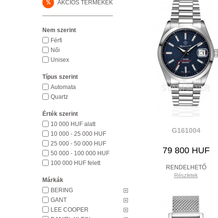
%
AKCIÓS TERMÉKEK
Nem szerint
Férfi
Női
Unisex
Típus szerint
Automata
Quartz
Érték szerint
10 000 HUF alatt
G161004
10 000 - 25 000 HUF
25 000 - 50 000 HUF
79 800 HUF
50 000 - 100 000 HUF
100 000 HUF felett
RENDELHETŐ
Részletek
Márkák
BERING
GANT
LEE COOPER