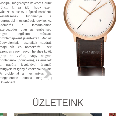
viseljük, mégis olyan keveset tudunk
róla… Itt az idő, hogy ezen
változtassunk! Az időjelző eszközök
készítésének tudománya a
legrégebbi mesterségek egyike. Az
időmérés a társadalomba
szerveződés után az emberiség
egyik legősibb műszaki
problémájaként jelentkezett. Már az
óegyiptomiak használtak napórát,
majd víz és homokórát. Ezek
azonban vagy nagyon helyhez kötött
(nap és vízóra), vagy nagyon
pontatlanok (homokóra), és emellett
a napóra kivételével állandó
felügyeletet igénylő eszközök voltak.
A problémát a mechanikus óra
megjelenése oldotta meg. [...]
Bővebben!
ÜZLETEINK