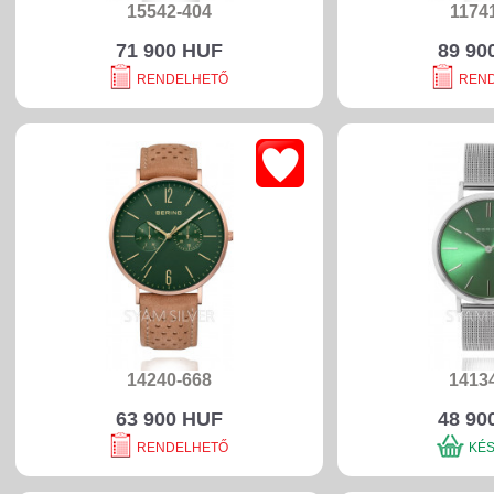
15542-404
1174
71 900 HUF
89 90
RENDELHETŐ
REN
14240-668
1413
63 900 HUF
48 90
RENDELHETŐ
KÉ