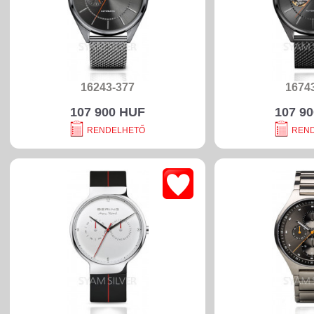
16243-377
1674
107 900 HUF
107 9
RENDELHETŐ
REN