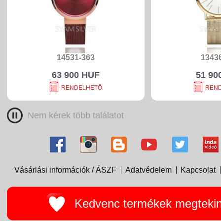
14531-363
1343
63 900 HUF
51 90
RENDELHETŐ
REN
Nem kérek több találatot
Vásárlási információk / ÁSZF
Adatvédelem
Kapcsolat
Kedvenc termékek megteki