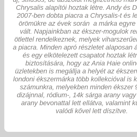
Chrysalis alapítói hoztak létre. Andy és
2007-ben dobta piacra a Chrysalis-t és 
örömükre az évek során a márka egyre
vált. Napjainkban az ékszer-mogulok re
ötlettel rendelkeznek, melyek viharszerűe
a piacra. Minden apró részletet alaposan
és egy elkötelezett csapatot hoztak lé
biztosítására, hogy az Ania Haie onli
üzletekben is megállja a helyét az ékszer
londoni ékszermárka több kollekcióval is 
számunkra, melyekben minden ékszer 
dizájnnal, ródium-, 14k sárga arany vagy
arany bevonattal lett ellátva, valamint 
valódi kővel lett díszítve.