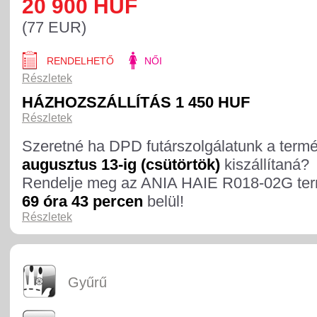
20 900 HUF
(77 EUR)
RENDELHETŐ
NŐI
Részletek
HÁZHOZSZÁLLÍTÁS 1 450 HUF
Részletek
Szeretné ha DPD futárszolgálatunk a term
augusztus 13-ig (csütörtök)
kiszállítaná?
Rendelje meg az ANIA HAIE R018-02G te
69 óra 43 percen
belül!
Részletek
Gyűrű