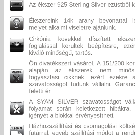
Az ékszer 925 Sterling Silver ezüstből k
Ékszereink 14k arany bevonattal let
melyet alkalmi viseletre ajánlunk.
Cirkónia kövekkel díszített éksz
foglalással kerültek beépítésre, ez
kiváló minőségű, tartós.
Ön divatékszert vásárol. A 151/200 ko
alapján az ékszerek nem minősü
fogyasztási cikknek, ezért ezekre 
szavatosságot tudunk vállalni. Garan
feletti ér
A SYAM SILVER szavatosságot válla
folyamat során keletkezett hibákra.
igényét a blokkal érvényesítheti.
Házhozszállítási és csomagolási költ
futárral, egyéb szállítási módot a rend