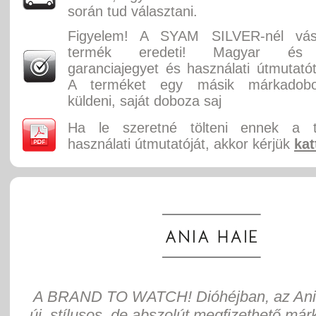
során tud választani.
Figyelem! A SYAM SILVER-nél vásá
termék eredeti! Magyar és 
garanciajegyet és használati útmutatót
A terméket egy másik márkadobo
küldeni, saját doboza saj
Ha le szeretné tölteni ennek a 
használati útmutatóját, akkor kérjük
kat
A BRAND TO WATCH! Dióhéjban, az Ani
új, stílusos, de abszolút megfizethető már