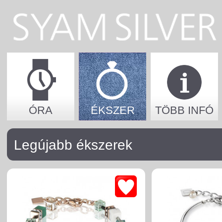
ÓRA
ÉKSZER
TÖBB INFÓ
Legújabb ékszerek