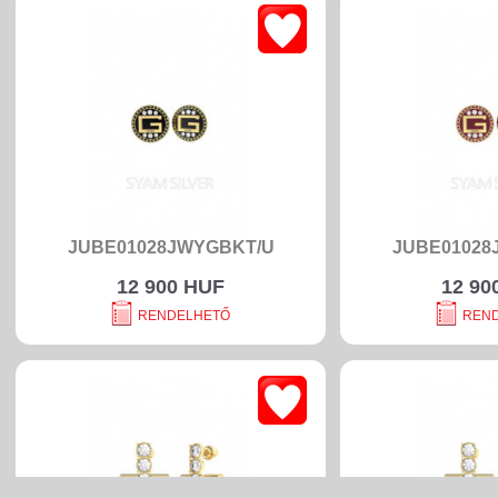
JUBE01028JWYGBKT/U
JUBE01028
12 900 HUF
12 90
RENDELHETŐ
REN