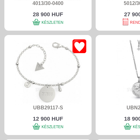
4013/30-0400
5012/3
28 900 HUF
27 90
KÉSZLETEN
REN
UBB29117-S
UBN2
12 900 HUF
18 90
KÉSZLETEN
KÉ