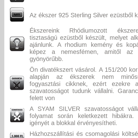
Az ékszer 925 Sterling Silver ezüstből k
Ékszereink Rhódiumozott éksze
tisztaságú ezüstből készült, melyet alk
ajánlunk. A rhodium kemény és kopás
képez a nemesfémen, amitől az
gyönyörűbb.
Ön divatékszert vásárol. A 151/200 ko
alapján az ékszerek nem minősü
fogyasztási cikknek, ezért ezekre 
szavatosságot tudunk vállalni. Garan
felett von
A SYAM SILVER szavatosságot válla
folyamat során keletkezett hibákra.
igényét a blokkal érvényesítheti.
Házhozszállítási és csomagolási költ