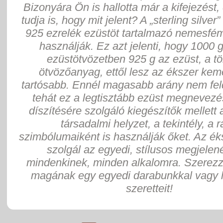
Bizonyára Ön is hallotta már a kifejezést,
tudja is, hogy mit jelent? A „sterling silver”
925 ezrelék ezüstöt tartalmazó nemesfém
használják. Ez azt jelenti, hogy 1000 
ezüstötvözetben 925 g az ezüst, a tö
ötvözőanyag, ettől lesz az ékszer ke
tartósabb. Ennél magasabb arány nem fel
tehát ez a legtisztább ezüst megnevezés
díszítésére szolgáló kiegészítők mellett 
társadalmi helyzet, a tekintély, a 
szimbólumaiként is használják őket. Az ék
szolgál az egyedi, stílusos megjelen
mindenkinek, minden alkalomra. Szerez
magának egy egyedi darabunkkal vagy 
szeretteit!