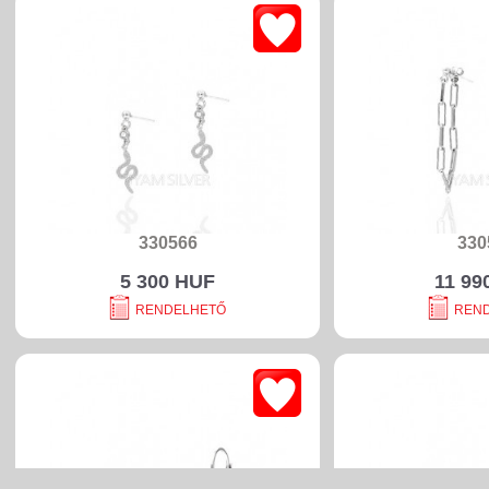
330566
330
5 300 HUF
11 99
RENDELHETŐ
REN