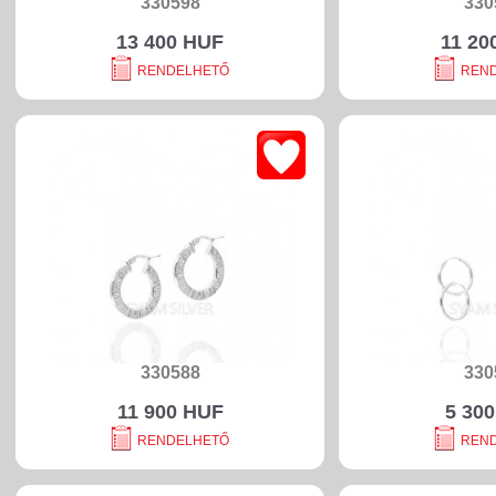
330598
330
13 400 HUF
11 20
RENDELHETŐ
REN
330588
330
11 900 HUF
5 30
RENDELHETŐ
REN