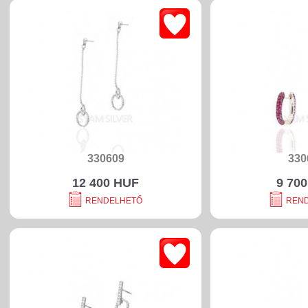
330609
330
12 400 HUF
9 70
RENDELHETŐ
REN