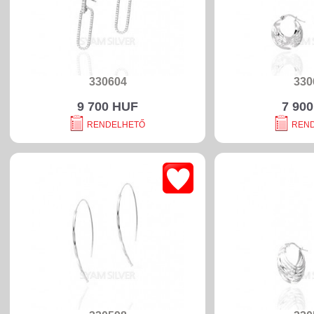
330604
330
9 700 HUF
7 90
RENDELHETŐ
REN