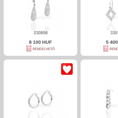
330808
330
8 100 HUF
5 40
RENDELHETŐ
REN