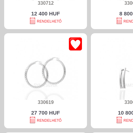
330712
330
12 400 HUF
8 80
RENDELHETŐ
REN
330619
330
27 700 HUF
10 80
RENDELHETŐ
REN