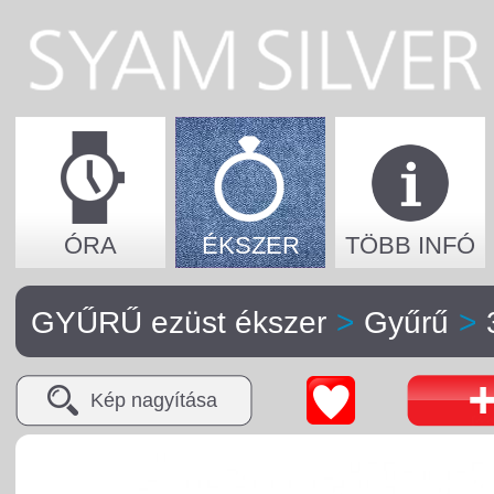
ÓRA
ÉKSZER
TÖBB INFÓ
GYŰRŰ ezüst ékszer
>
Gyűrű
>
Kép nagyítása