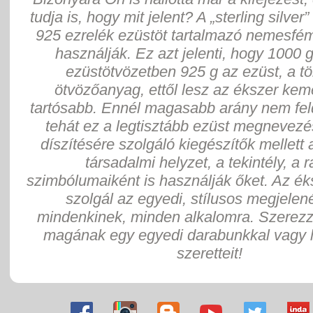
tudja is, hogy mit jelent? A „sterling silver”
925 ezrelék ezüstöt tartalmazó nemesfém
használják. Ez azt jelenti, hogy 1000 
ezüstötvözetben 925 g az ezüst, a tö
ötvözőanyag, ettől lesz az ékszer ke
tartósabb. Ennél magasabb arány nem fel
tehát ez a legtisztább ezüst megnevezés
díszítésére szolgáló kiegészítők mellett 
társadalmi helyzet, a tekintély, a 
szimbólumaiként is használják őket. Az ék
szolgál az egyedi, stílusos megjelen
mindenkinek, minden alkalomra. Szerez
magának egy egyedi darabunkkal vagy 
szeretteit!