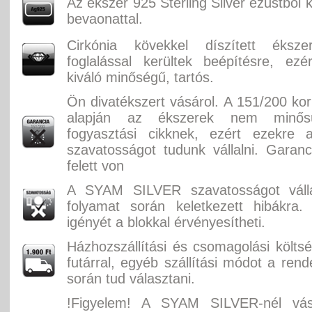
Az ékszer 925 Sterling Silver ezüstből 
bevaonattal.
Cirkónia kövekkel díszített éksz
foglalással kerültek beépítésre, ez
kiváló minőségű, tartós.
Ön divatékszert vásárol. A 151/200 ko
alapján az ékszerek nem minősü
fogyasztási cikknek, ezért ezekre 
szavatosságot tudunk vállalni. Garan
felett von
A SYAM SILVER szavatosságot válla
folyamat során keletkezett hibákra.
igényét a blokkal érvényesítheti.
Házhozszállítási és csomagolási költ
futárral, egyéb szállítási módot a rend
során tud választani.
!Figyelem! A SYAM SILVER-nél vás