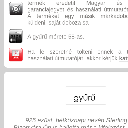
termék eredeti! Magyar és 
garanciajegyet és használati útmutatót
A terméket egy másik márkadobo
küldeni, saját doboza sa
A gyűrű mérete 58-as.
Ha le szeretné tölteni ennek a 
használati útmutatóját, akkor kérjük
kat
925 ezüst, hétköznapi nevén Sterling 
Bizonyára Ön is hallotta már a kifejezést,