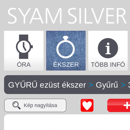
ÓRA
ÉKSZER
TÖBB INFÓ
GYŰRŰ ezüst ékszer
>
Gyűrű
>
Kép nagyítása