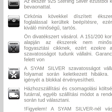
Az ékszer 925 Sterling Silver ezüstből 
bevaonattal.
Cirkónia kövekkel díszített éksz
foglalással kerültek beépítésre, ez
kiváló minőségű, tartós.
Ön divatékszert vásárol. A 151/200 ko
alapján az ékszerek nem minősü
fogyasztási cikknek, ezért ezekre 
szavatosságot tudunk vállalni. Garan
felett von
A SYAM SILVER szavatosságot válla
folyamat során keletkezett hibákra.
igényét a blokkal érvényesítheti.
Házhozszállítási és csomagolási költ
futárral, egyéb szállítási módot a rend
során tud választani.
!Figyelem! A SYAM SILVER-nél vás