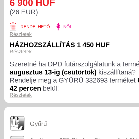
6 900 HUF
(26 EUR)
RENDELHETŐ
NŐI
Részletek
HÁZHOZSZÁLLÍTÁS 1 450 HUF
Részletek
Szeretné ha DPD futárszolgálatunk a term
augusztus 13-ig (csütörtök)
kiszállítaná?
Rendelje meg a GYŰRŰ 332693 terméket
42 percen
belül!
Részletek
Gyűrű