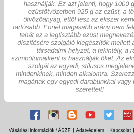
használják. Ez azt jelenti, hogy 1000 
ezüstötvözetben 925 g az ezüst, a tö
ötvözőanyag, ettől lesz az ékszer ke
tartósabb. Ennél magasabb arány nem fel
tehát ez a legtisztább ezüst megnevezés
díszítésére szolgáló kiegészítők mellett 
társadalmi helyzet, a tekintély, a 
szimbólumaiként is használják őket. Az ék
szolgál az egyedi, stílusos megjelen
mindenkinek, minden alkalomra. Szerez
magának egy egyedi darabunkkal vagy 
szeretteit!
Vásárlási információk / ÁSZF
Adatvédelem
Kapcsolat