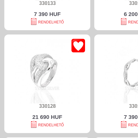
330133
330
7 390 HUF
6 20
RENDELHETŐ
REN
330128
330
21 690 HUF
7 39
RENDELHETŐ
REN