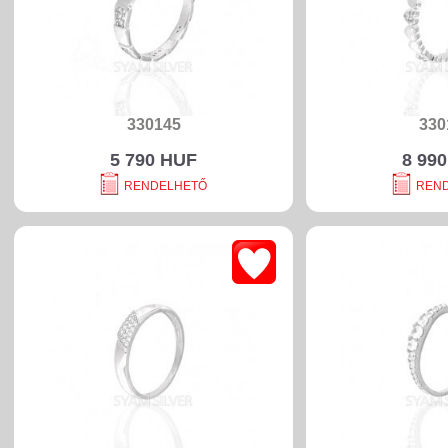
330145
330
5 790 HUF
8 99
RENDELHETŐ
REN