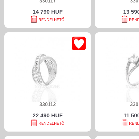
330117
330
14 790 HUF
13 59
RENDELHETŐ
REN
330112
330
22 490 HUF
11 50
RENDELHETŐ
REN