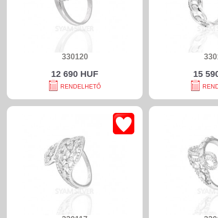
330120
330
12 690 HUF
15 59
RENDELHETŐ
REN