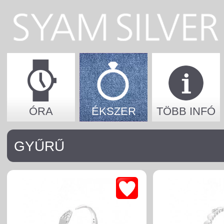
ÓRA
ÉKSZER
TÖBB INFÓ
GYŰRŰ