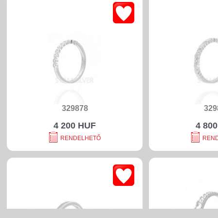
329878
329
4 200 HUF
4 80
RENDELHETŐ
REN