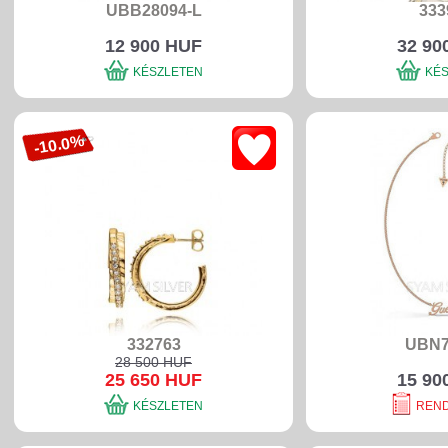
UBB28094-L
333
12 900 HUF
32 90
KÉSZLETEN
KÉ
-10.0%
332763
UBN7
28 500 HUF
25 650 HUF
15 90
KÉSZLETEN
REN