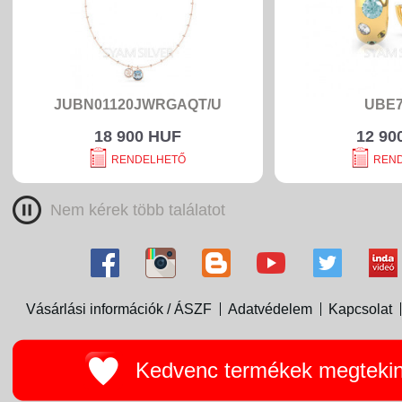
JUBN01120JWRGAQT/U
UBE7
18 900 HUF
12 90
RENDELHETŐ
REN
Nem kérek több találatot
Vásárlási információk / ÁSZF
Adatvédelem
Kapcsolat
Kedvenc termékek megteki