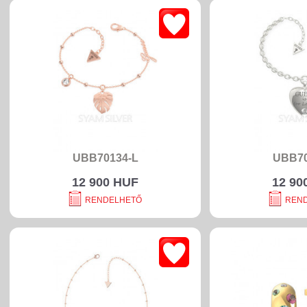
UBB70134-L
UBB70
12 900 HUF
12 90
RENDELHETŐ
REN