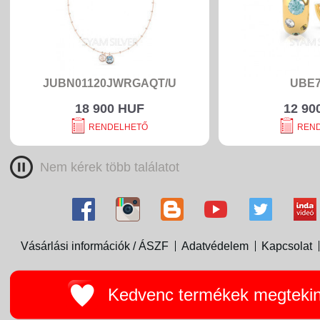
JUBN01120JWRGAQT/U
UBE7
18 900 HUF
12 90
RENDELHETŐ
REN
Nem kérek több találatot
Vásárlási információk / ÁSZF
Adatvédelem
Kapcsolat
Kedvenc termékek megteki