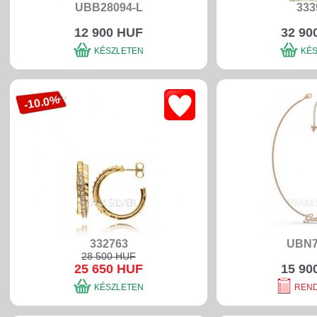
UBB28094-L
333
12 900 HUF
32 90
KÉSZLETEN
KÉ
-10.0%
332763
UBN7
28 500 HUF
25 650 HUF
15 90
KÉSZLETEN
REN