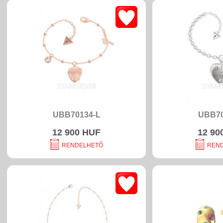
UBB70134-L
UBB70
12 900 HUF
12 90
RENDELHETŐ
REN