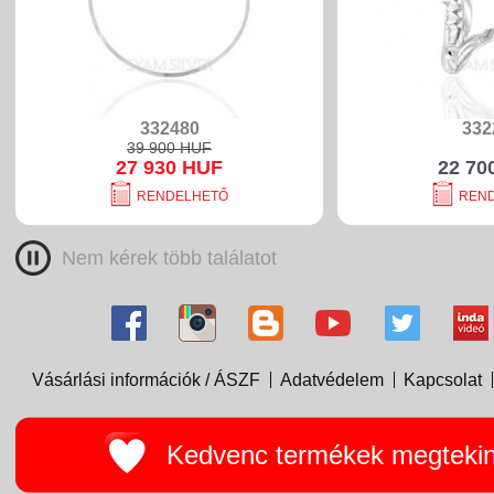
332480
332
39 900 HUF
27 930 HUF
22 70
RENDELHETŐ
REN
Nem kérek több találatot
Vásárlási információk / ÁSZF
Adatvédelem
Kapcsolat
Kedvenc termékek megteki