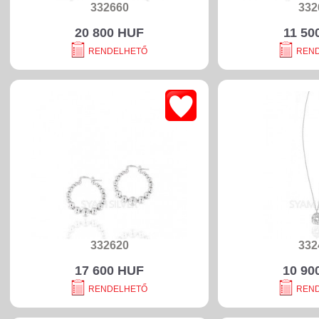
332660
332
20 800 HUF
11 50
RENDELHETŐ
REN
332620
332
17 600 HUF
10 90
RENDELHETŐ
REN