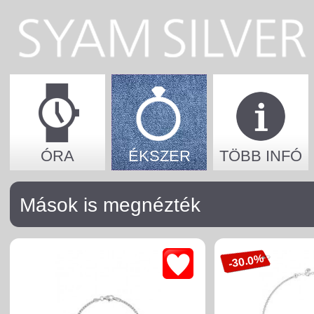
ÓRA
ÉKSZER
TÖBB INFÓ
Mások is megnézték
-30.0%