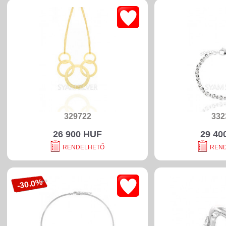
329722
332
26 900 HUF
29 40
RENDELHETŐ
REN
-30.0%