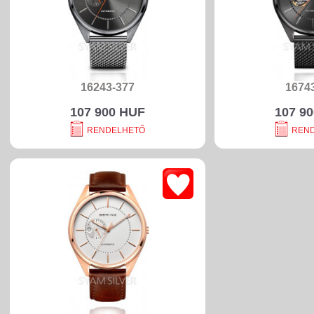
16243-377
1674
107 900 HUF
107 9
RENDELHETŐ
REN