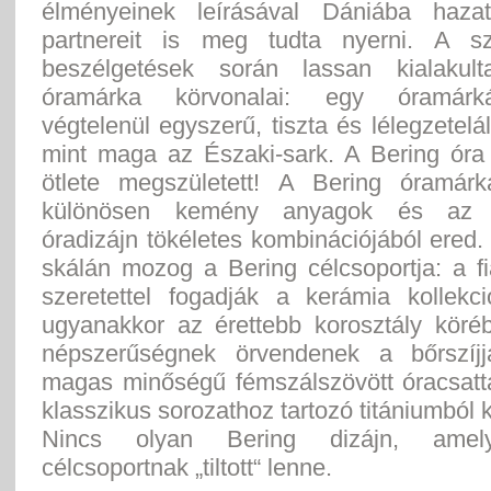
élményeinek leírásával Dániába hazat
partnereit is meg tudta nyerni. A sz
beszélgetések során lassan kialakul
óramárka körvonalai: egy óramárk
végtelenül egyszerű, tiszta és lélegzetelál
mint maga az Északi-sark. A Bering óra 
ötlete megszületett! A Bering óramár
különösen kemény anyagok és az e
óradizájn tökéletes kombinációjából ered.
skálán mozog a Bering célcsoportja: a f
szeretettel fogadják a kerámia kollekci
ugyanakkor az érettebb korosztály köré
népszerűségnek örvendenek a bőrszíjj
magas minőségű fémszálszövött óracsatta
klasszikus sorozathoz tartozó titániumból k
Nincs olyan Bering dizájn, amel
célcsoportnak „tiltott“ lenne.