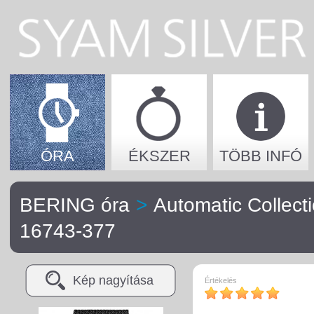
ÓRA
ÉKSZER
TÖBB INFÓ
BERING óra
>
Automatic Collect
16743-377
Kép nagyítása
Értékelés