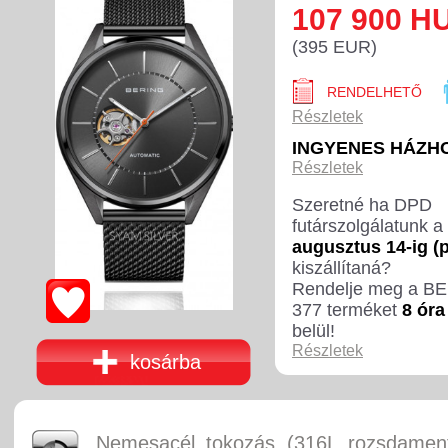
107 900 H
(395 EUR)
RENDELHETŐ
Részletek
INGYENES HÁZH
Részletek
Szeretné ha DPD
futárszolgálatunk a
augusztus 14-ig (
kiszállítaná?
Rendelje meg a B
377 terméket
8 óra
belül!
Részletek
kosárba
Nemesacél tokozás (316L rozsdament