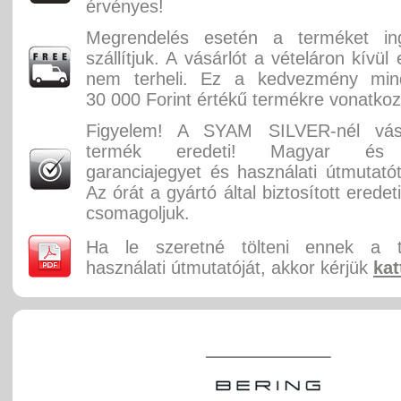
érvényes!
Megrendelés esetén a terméket in
szállítjuk. A vásárlót a vételáron kívül
nem terheli. Ez a kedvezmény min
30 000 Forint értékű termékre vonatkoz
Figyelem! A SYAM SILVER-nél vásá
termék eredeti! Magyar és 
garanciajegyet és használati útmutatót
Az órát a gyártó által biztosított erede
csomagoljuk.
Ha le szeretné tölteni ennek a 
használati útmutatóját, akkor kérjük
kat