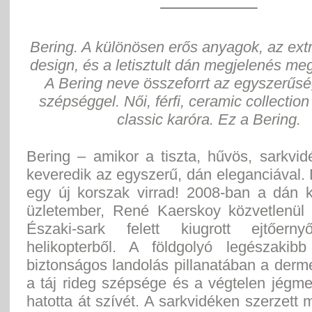
Bering. A különösen erős anyagok, az extr
design, és a letisztult dán megjelenés meg
A Bering neve összeforrt az egyszerűsé
szépséggel. Női, férfi, ceramic collectio
classic karóra. Ez a Bering.
Bering – amikor a tiszta, hűvös, sarkvi
keveredik az egyszerű, dán eleganciával.
egy új korszak virrad! 2008-ban a dán 
üzletember, René Kaerskoy közvetlenül
Északi-sark felett kiugrott ejtőerny
helikopterből. A földgolyó legészakib
biztonságos landolás pillanatában a derm
a táj rideg szépsége és a végtelen jégm
hatotta át szívét. A sarkvidéken szerzett