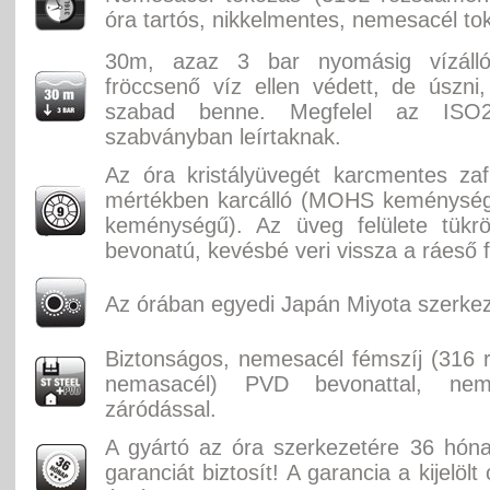
óra tartós, nikkelmentes, nemesacél to
30m, azaz 3 bar nyomásig vízáll
fröccsenő víz ellen védett, de úszni
szabad benne. Megfelel az ISO2
szabványban leírtaknak.
Az óra kristályüvegét karcmentes zaf
mértékben karcálló (MOHS keménységi
keménységű). Az üveg felülete tükr
bevonatú, kevésbé veri vissza a ráeső f
Az órában egyedi Japán Miyota szerkez
Biztonságos, nemesacél fémszíj (316
nemasacél) PVD bevonattal, nem
záródással.
A gyártó az óra szerkezetére 36 hón
garanciát biztosít! A garancia a kijelölt