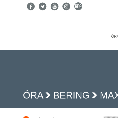
ÓR
ÓRA
BERING
MAX
>
>