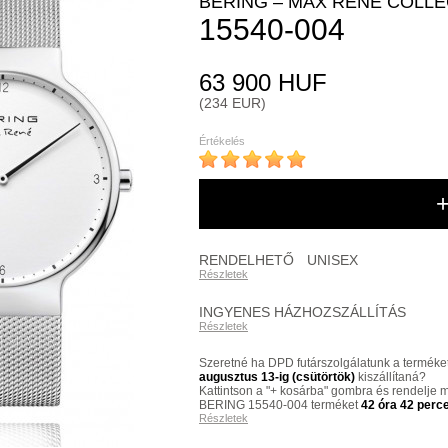
BERING – MAX RENÉ COLLE
15540-004
63 900 HUF
(234 EUR)
Értékelés
RENDELHETŐ
UNISEX
Részletek
INGYENES HÁZHOZSZÁLLÍTÁS
Részletek
Szeretné ha DPD futárszolgálatunk a terméke
augusztus 13-ig (csütörtök)
kiszállítaná?
Kattintson a "+ kosárba" gombra és rendelje 
BERING 15540-004 terméket
42 óra 42 perc
Részletek