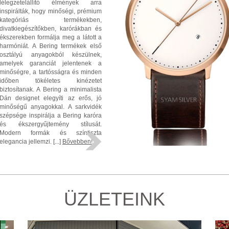
lélegzetelállító élmények arra
inspirálták, hogy minőségi, prémium
kategóriás termékekben,
divatkiegészítőkben, karórákban és
ékszerekben formálja meg a látott a
harmóniát. A Bering termékek első
osztályú anyagokból készülnek,
amelyek garanciát jelentenek a
minőségre, a tartósságra és minden
időben tökéletes kinézetet
biztosítanak. A Bering a minimalista
Dán designet elegyíti az erős, jó
minőségű anyagokkal. A sarkvidék
szépsége inspirálja a Bering karóra
és ékszergyűjtemény stílusát.
Modern formák és színtiszta
elegancia jellemzi. [...]
Bővebben!
ÜZLETEINK