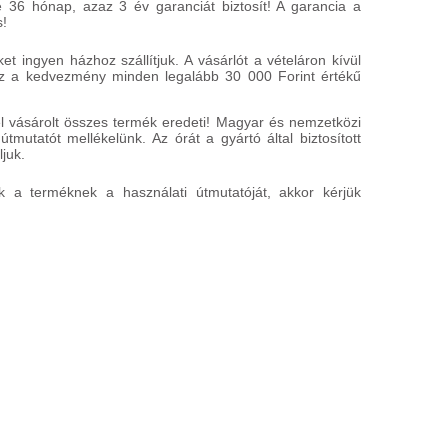
 36 hónap, azaz 3 év garanciát biztosít! A garancia a
s!
 ingyen házhoz szállítjuk. A vásárlót a vételáron kívül
Ez a kedvezmény minden legalább 30 000 Forint értékű
 vásárolt összes termék eredeti! Magyar és nemzetközi
útmutatót mellékelünk. Az órát a gyártó által biztosított
juk.
k a terméknek a használati útmutatóját, akkor kérjük