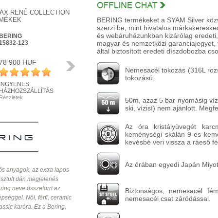
AX RENÉ COLLECTION
MÉKEK
BERING termékeket a SYAM Silver közvet
szerzi be, mint hivatalos márkakeresked
és webáruházunkban kizárólag eredeti,
BERING
BERING
15832-123
magyar és nemzetközi garanciajegyet, v
15542-404
által biztosított eredeti díszdobozba cs
78 900 HUF
71 900 HUF
Következő
Nemesacél tokozás (316L rozs
tokozású.
INGYENES
INGYENES
HÁZHOZSZÁLLÍTÁS
HÁZHOZSZÁLLÍTÁS
Részletek
Részletek
50m, azaz 5 bar nyomásig vízál
ski, vízisí) nem ajánlott. Meg
Az óra kristályüvegét kar
keménységi skálán 9-es kemé
kevésbé veri vissza a ráeső fé
Az órában egyedi Japán Miyot
ős anyagok, az extra lapos
tisztult dán megjelenés
ring neve összeforrt az
Biztonságos, nemesacél fé
séggel. Női, férfi, ceramic
nemesacél csat záródással.
assic karóra. Ez a Bering.