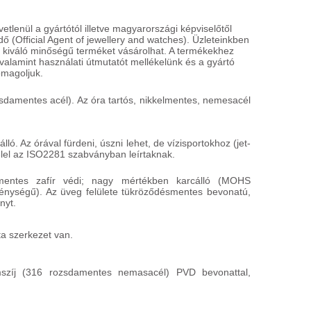
lenül a gyártótól illetve magyarországi képviselőtől
ő (Official Agent of jewellery and watches). Üzleteinkben
 kiváló minőségű terméket vásárolhat. A termékekhez
BERING
B
alamint használati útmutatót mellékelünk és a gyártó
15832-004
1
omagoljuk.
79 900 HUF
6
damentes acél). Az óra tartós, nikkelmentes, nemesacél
INGYENES
I
HÁZHOZSZÁLLÍTÁS
H
Részletek
R
ló. Az órával fürdeni, úszni lehet, de vízisportokhoz (jet-
felel az ISO2281 szabványban leírtaknak.
cmentes zafír védi; nagy mértékben karcálló (MOHS
nységű). Az üveg felülete tükröződésmentes bevonatú,
nyt.
a szerkezet van.
mszíj (316 rozsdamentes nemasacél) PVD bevonattal,