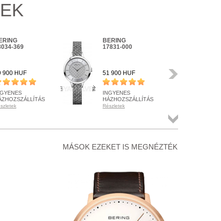
KEK
ERING
BERING
BE
8034-369
17831-000
170
Következő
9 900 HUF
51 900 HUF
62 
NGYENES
INGYENES
IN
ÁZHOZSZÁLLÍTÁS
HÁZHOZSZÁLLÍTÁS
HÁ
szletek
Részletek
Rész
ÉSZLETEN
KÉSZLETEN
KÉ
szletek
Részletek
Rész
Összes
termék
+ KOSÁRBA
+ KOSÁRBA
+
MÁSOK EZEKET IS MEGNÉZTÉK