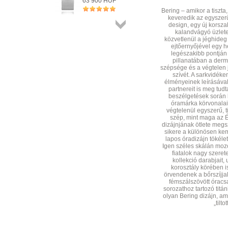
63 900 HUF
+ KOSÁRBA
Bering – amikor a tiszta
keveredik az egyszer
design, egy új korsza
kalandvágyó üzlet
Összes
közvetlenül a jéghideg 
termék
ejtőernyőjével egy he
legészakibb pontján
pillanatában a derme
szépsége és a végtelen 
szívét. A sarkvidék
élményeinek leírásával
partnereit is meg tud
beszélgetések során l
óramárka körvonalai
végtelenül egyszerű, ti
szép, mint maga az É
dizájnjának ötlete megs
sikere a különösen ke
lapos óradizájn tökéle
Igen széles skálán mozo
fiatalok nagy szeret
kollekció darabjait,
korosztály körében 
örvendenek a bőrszíjj
fémszálszövött óracsat
sorozathoz tartozó titá
olyan Bering dizájn, a
„tilto