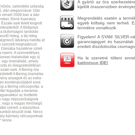
A gyártó az óra szerkezetére
, hűvös, sarkvidéki szépség
kijelölt óraszervizben érvénye
ű, dán eleganciával. Dán
k virrad! 2008-ban a dán
Megrendelés esetén a terméket
ember, René Kaerskoy
egyéb költség nem terheli. 
Északi-sark felett kiugrott
likopterből. A földgolyó
termékre vonatkozik.
 a biztonságos landolás
sztő hideg, a táj rideg
Figyelem! A SYAM SILVER-nél
jégmező látványa hatotta át
garanciajegyet és használati 
en szerzett meghatározó
eredeti díszdobozba csomagol
 Dániába hazatérve üzleti
ta nyerni. A szenvedélyes
assan kialakultak egy új
Ha le szeretné tölteni enne
: egy óramárkáé, amely
kattintson IDE!
szta és lélegzetelállítóan
szaki-sark. A Bering óra
zületett! A Bering óramárka
mény anyagok és az extra-
tes kombinációjából ered.
g a Bering célcsoportja: a
ettel fogadják a kerámia
 ugyanakkor az érettebb
is nagy népszerűségnek
al, vagy a magas minőségű
tal szerelt, a klasszikus
niumból készült órák. Nincs
mely bármely célcsoportnak
tt“ lenne.