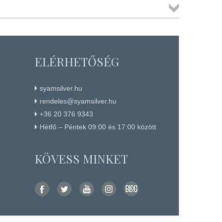
Összes
termék
ELÉRHETŐSÉG
syamsilver.hu
rendeles@syamsilver.hu
+36 20 376 9343
Hétfő – Péntek 09:00 és 17:00 között
KÖVESS MINKET