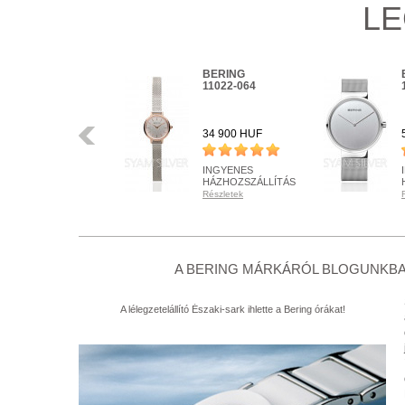
LE
BERING
BERING
16940-999
11022-064
Előző
34 900 HUF
34 900 HUF
INGYENES
INGYENES
HÁZHOZSZÁLLÍTÁS
HÁZHOZSZÁLLÍTÁS
Részletek
Részletek
RENDELHETŐ
RENDELHETŐ
Részletek
Részletek
+ KOSÁRBA
+ KOSÁRBA
A BERING MÁRKÁRÓL BLOGUNKBA
A lélegzetelállító Északi-sark ihlette a Bering órákat!