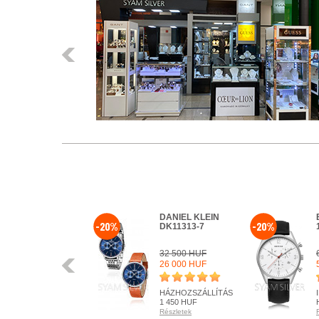
Előző
DANIEL KLEIN
-20%
-20%
DK11313-7
32 500 HUF
Előző
26 000 HUF
HÁZHOZSZÁLLÍTÁS
1 450 HUF
Részletek