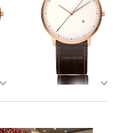
Összes
Összes
termék
termék