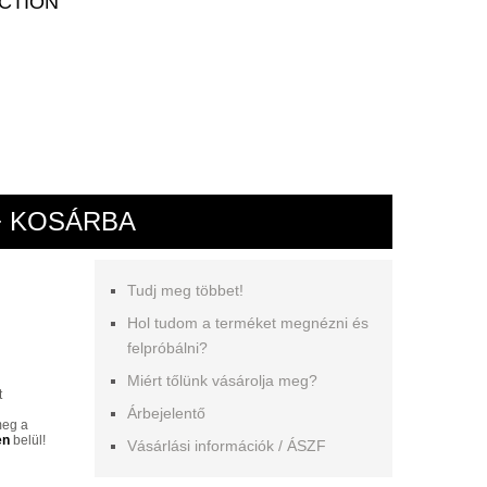
CTION
+ KOSÁRBA
Tudj meg többet!
Hol tudom a terméket megnézni és
felpróbálni?
Miért tőlünk vásárolja meg?
t
Árbejelentő
meg a
en
belül!
Vásárlási információk / ÁSZF