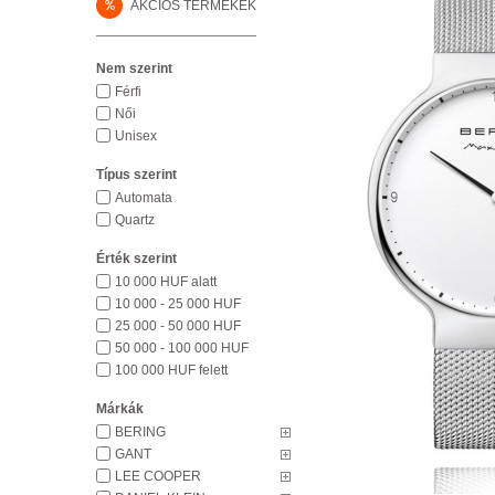
%
AKCIÓS TERMÉKEK
Nem szerint
Férfi
Női
Unisex
Típus szerint
Automata
Quartz
Érték szerint
10 000 HUF alatt
10 000 - 25 000 HUF
25 000 - 50 000 HUF
50 000 - 100 000 HUF
100 000 HUF felett
Márkák
BERING
GANT
LEE COOPER