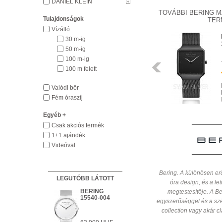
DANIEL KLEIN
TOVÁBBI BERING M
Tulajdonságok
TER
Vízálló
BERING
30 m-ig
15540-500
50 m-ig
100 m-ig
63 900 HUF
Előző
100 m felett
INGYENES
Valódi bőr
HÁZHOZSZÁLLÍTÁS
Fém óraszíj
Részletek
Egyéb +
Csak akciós termék
1+1 ajándék
Videóval
Bering. A különösen er
LEGUTÓBB LÁTOTT
óra design, és a le
BERING
megtestesítője. A Be
RENDELHETŐ
15540-004
Részletek
egyszerűséggel és a szép
collection vagy akár cl
INGYENES HÁZHOZSZÁLLÍTÁS
Részletek