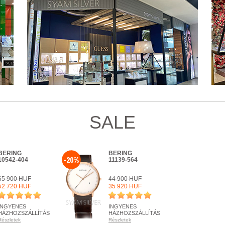
SALE
BERING
BERING
-20%
10542-404
11139-564
65 900 HUF
44 900 HUF
52 720 HUF
35 920 HUF
INGYENES
INGYENES
HÁZHOZSZÁLLÍTÁS
HÁZHOZSZÁLLÍTÁS
Részletek
Részletek