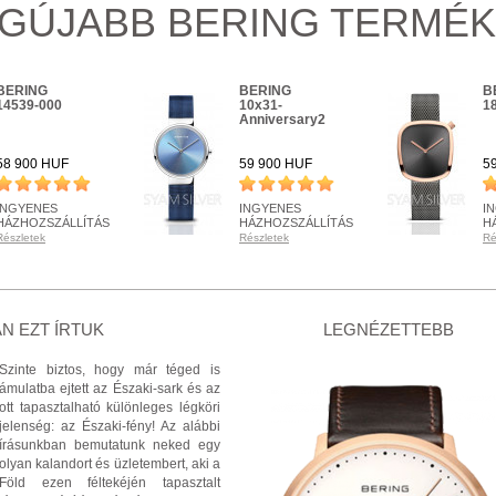
GÚJABB BERING TERMÉ
BERING
BERING
B
14539-000
10x31-
1
Anniversary2
58 900 HUF
59 900 HUF
5
INGYENES
INGYENES
I
HÁZHOZSZÁLLÍTÁS
HÁZHOZSZÁLLÍTÁS
H
Részletek
Részletek
Ré
KÉSZLETEN
KÉSZLETEN
K
Részletek
Részletek
Ré
+ KOSÁRBA
+ KOSÁRBA
N EZT ÍRTUK
LEGNÉZETTEBB
Szinte biztos, hogy már téged is
ámulatba ejtett az Északi-sark és az
ott tapasztalható különleges légköri
jelenség: az Északi-fény! Az alábbi
írásunkban bemutatunk neked egy
olyan kalandort és üzletembert, aki a
Föld ezen féltekéjén tapasztalt