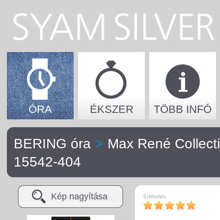
ÓRA
ÉKSZER
TÖBB INFÓ
BERING óra
>
Max René Collect
15542-404
Kép nagyítása
Értékelés