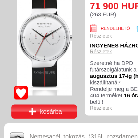
71 900 HU
(263 EUR)
RENDELHETŐ
Részletek
INGYENES HÁZH
Részletek
Szeretné ha DPD
futárszolgálatunk a
augusztus 17-ig (h
kiszállítaná?
Rendelje meg a B
404 terméket
16 ór
belül!
Részletek
kosárba
Nemesacél tokozás (316L rozsdament