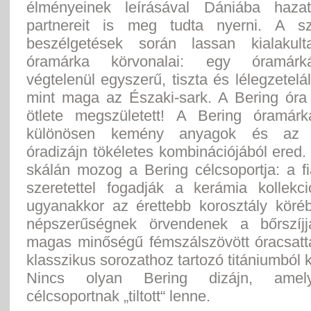
élményeinek leírásával Dániába hazat
partnereit is meg tudta nyerni. A sz
beszélgetések során lassan kialakul
óramárka körvonalai: egy óramárk
végtelenül egyszerű, tiszta és lélegzetelál
mint maga az Északi-sark. A Bering óra 
ötlete megszületett! A Bering óramár
különösen kemény anyagok és az e
óradizájn tökéletes kombinációjából ered.
skálán mozog a Bering célcsoportja: a f
szeretettel fogadják a kerámia kollekci
ugyanakkor az érettebb korosztály köré
népszerűségnek örvendenek a bőrszíjj
magas minőségű fémszálszövött óracsatta
klasszikus sorozathoz tartozó titániumból k
Nincs olyan Bering dizájn, amel
célcsoportnak „tiltott“ lenne.