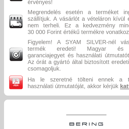
érvényes!
Megrendelés esetén a terméket in
szállítjuk. A vásárlót a vételáron kívül
nem terheli. Ez a kedvezmény min
30 000 Forint értékű termékre vonatkoz
Figyelem! A SYAM SILVER-nél vásá
termék eredeti! Magyar és 
garanciajegyet és használati útmutatót
Az órát a gyártó által biztosított erede
csomagoljuk.
Ha le szeretné tölteni ennek a 
használati útmutatóját, akkor kérjük
kat