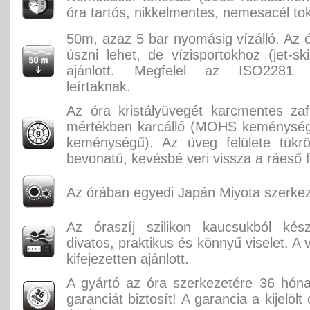
óra tartós, nikkelmentes, nemesacél to
50m, azaz 5 bar nyomásig vízálló. Az ó
úszni lehet, de vízisportokhoz (jet-sk
ajánlott. Megfelel az ISO2281 
leírtaknak.
Az óra kristályüvegét karcmentes zaf
mértékben karcálló (MOHS keménységi
keménységű). Az üveg felülete tükr
bevonatú, kevésbé veri vissza a ráeső f
Az órában egyedi Japán Miyota szerkez
Az óraszíj szilikon kaucsukból kész
divatos, praktikus és könnyű viselet. A 
kifejezetten ajánlott.
A gyártó az óra szerkezetére 36 hón
garanciát biztosít! A garancia a kijelölt