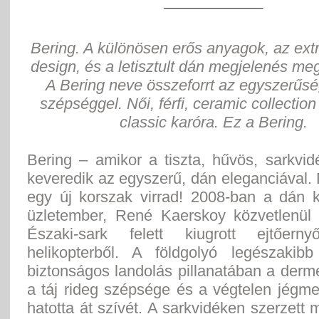
Bering. A különösen erős anyagok, az extr
design, és a letisztult dán megjelenés meg
A Bering neve összeforrt az egyszerűsé
szépséggel. Női, férfi, ceramic collectio
classic karóra. Ez a Bering.
Bering – amikor a tiszta, hűvös, sarkvi
keveredik az egyszerű, dán eleganciával.
egy új korszak virrad! 2008-ban a dán 
üzletember, René Kaerskoy közvetlenül
Északi-sark felett kiugrott ejtőerny
helikopterből. A földgolyó legészakib
biztonságos landolás pillanatában a derm
a táj rideg szépsége és a végtelen jégm
hatotta át szívét. A sarkvidéken szerzett