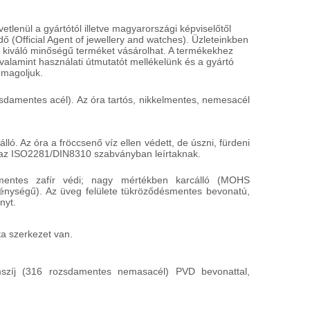
lenül a gyártótól illetve magyarországi képviselőtől
ő (Official Agent of jewellery and watches). Üzleteinkben
 kiváló minőségű terméket vásárolhat. A termékekhez
BERING
B
alamint használati útmutatót mellékelünk és a gyártó
15531-904
1
omagoljuk.
63 900 HUF
6
damentes acél). Az óra tartós, nikkelmentes, nemesacél
INGYENES
I
HÁZHOZSZÁLLÍTÁS
H
Részletek
R
ló. Az óra a fröccsenő víz ellen védett, de úszni, fürdeni
az ISO2281/DIN8310 szabványban leírtaknak.
cmentes zafír védi; nagy mértékben karcálló (MOHS
nységű). Az üveg felülete tükröződésmentes bevonatú,
nyt.
a szerkezet van.
mszíj (316 rozsdamentes nemasacél) PVD bevonattal,