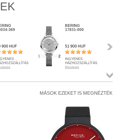
KEK
ERING
BERING
BE
8034-369
17831-000
170
Következő
9 900 HUF
51 900 HUF
62 
NGYENES
INGYENES
IN
ÁZHOZSZÁLLÍTÁS
HÁZHOZSZÁLLÍTÁS
HÁ
szletek
Részletek
Rész
ÉSZLETEN
KÉSZLETEN
KÉ
szletek
Részletek
Rész
Összes
termék
+ KOSÁRBA
+ KOSÁRBA
+
MÁSOK EZEKET IS MEGNÉZTÉK