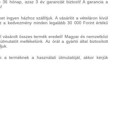
 36 hónap, azaz 3 év garanciát biztosít! A garancia a
s!
 ingyen házhoz szállítjuk. A vásárlót a vételáron kívül
Ez a kedvezmény minden legalább 30 000 Forint értékű
 vásárolt összes termék eredeti! Magyar és nemzetközi
útmutatót mellékelünk. Az órát a gyártó által biztosított
juk.
k a terméknek a használati útmutatóját, akkor kérjük