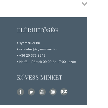
Összes
termék
ELÉRHETŐSÉG
syamsilver.hu
rendeles@syamsilver.hu
+36 20 376 9343
Hétfő – Péntek 09:00 és 17:00 között
KÖVESS MINKET