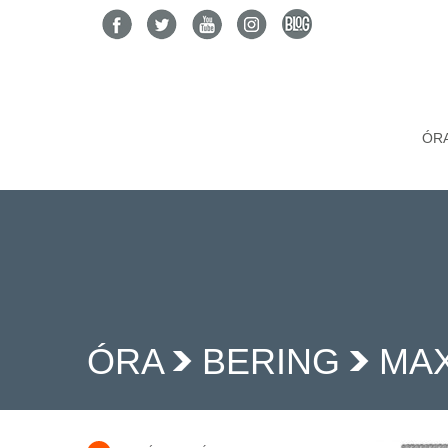
ÓR
ÓRA
BERING
MAX
>
>