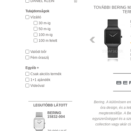
DANIEL KLEIN
TOVÁBBI BERING M
Tulajdonságok
TER
Vízálló
BERING
30 m-ig
15540-500
50 m-ig
100 m-ig
63 900 HUF
Előző
100 m felett
INGYENES
Valódi bőr
HÁZHOZSZÁLLÍTÁS
Fém óraszíj
Részletek
Egyéb +
Csak akciós termék
1+1 ajándék
Videóval
Bering. A különösen er
LEGUTÓBB LÁTOTT
óra design, és a le
BERING
megtestesítője. A Be
RENDELHETŐ
15832-004
Részletek
egyszerűséggel és a szép
collection vagy akár cl
INGYENES HÁZHOZSZÁLLÍTÁS
Részletek