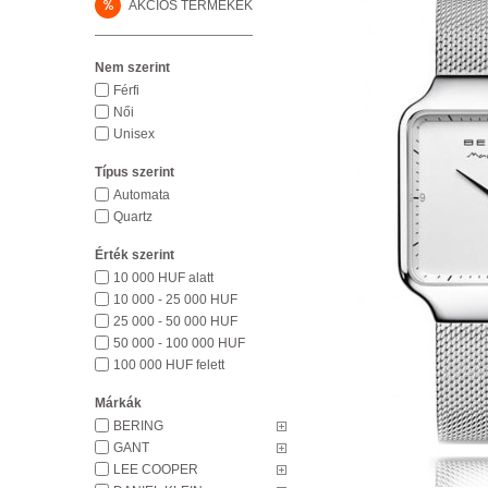
%
AKCIÓS TERMÉKEK
Nem szerint
Férfi
Női
Unisex
Típus szerint
Automata
Quartz
Érték szerint
10 000 HUF alatt
10 000 - 25 000 HUF
25 000 - 50 000 HUF
50 000 - 100 000 HUF
100 000 HUF felett
Márkák
BERING
GANT
LEE COOPER