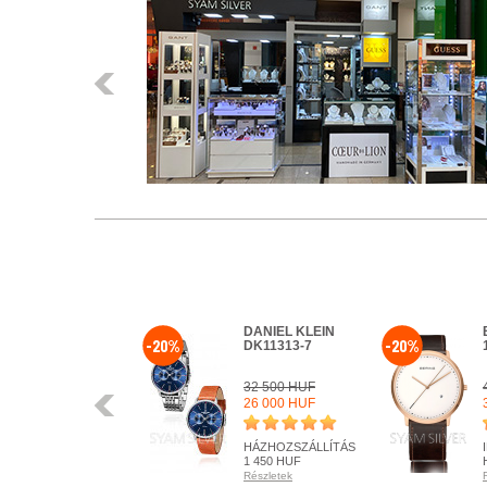
Előző
DANIEL KLEIN
-20%
-20%
DK11313-7
32 500 HUF
Előző
26 000 HUF
HÁZHOZSZÁLLÍTÁS
1 450 HUF
Részletek