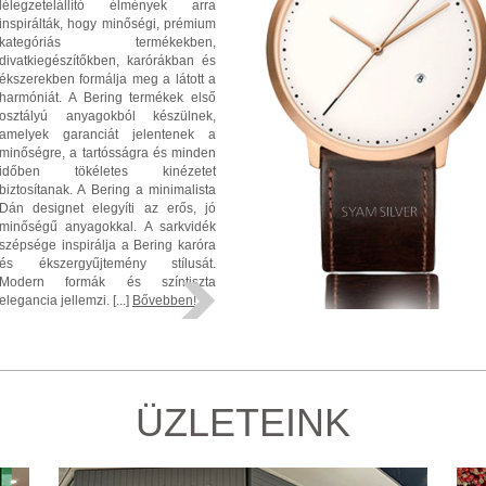
lélegzetelállító élmények arra
inspirálták, hogy minőségi, prémium
kategóriás termékekben,
divatkiegészítőkben, karórákban és
ékszerekben formálja meg a látott a
harmóniát. A Bering termékek első
osztályú anyagokból készülnek,
amelyek garanciát jelentenek a
minőségre, a tartósságra és minden
időben tökéletes kinézetet
biztosítanak. A Bering a minimalista
Dán designet elegyíti az erős, jó
minőségű anyagokkal. A sarkvidék
szépsége inspirálja a Bering karóra
és ékszergyűjtemény stílusát.
Modern formák és színtiszta
elegancia jellemzi. [...]
Bővebben!
ÜZLETEINK