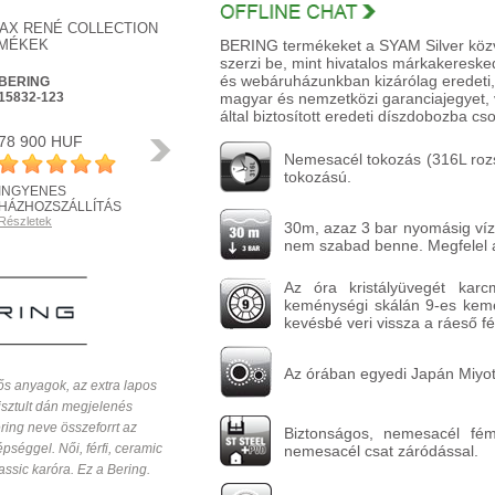
AX RENÉ COLLECTION
MÉKEK
BERING termékeket a SYAM Silver közvet
szerzi be, mint hivatalos márkakeresked
és webáruházunkban kizárólag eredeti,
BERING
BERING
15832-123
magyar és nemzetközi garanciajegyet, v
15542-404
által biztosított eredeti díszdobozba cs
78 900 HUF
71 900 HUF
Következő
Nemesacél tokozás (316L rozs
tokozású.
INGYENES
INGYENES
HÁZHOZSZÁLLÍTÁS
HÁZHOZSZÁLLÍTÁS
Részletek
Részletek
30m, azaz 3 bar nyomásig vízál
nem szabad benne. Megfelel 
Az óra kristályüvegét kar
keménységi skálán 9-es kemé
kevésbé veri vissza a ráeső fé
Az órában egyedi Japán Miyot
ős anyagok, az extra lapos
tisztult dán megjelenés
ring neve összeforrt az
Biztonságos, nemesacél fé
séggel. Női, férfi, ceramic
nemesacél csat záródással.
assic karóra. Ez a Bering.