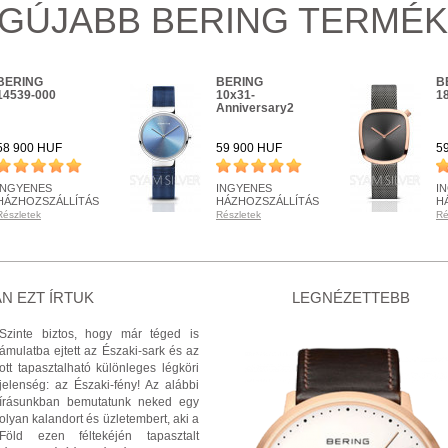
GÚJABB BERING TERMÉ
BERING
BERING
B
14539-000
10x31-
1
Anniversary2
58 900 HUF
59 900 HUF
5
INGYENES
INGYENES
I
HÁZHOZSZÁLLÍTÁS
HÁZHOZSZÁLLÍTÁS
H
Részletek
Részletek
Ré
KÉSZLETEN
KÉSZLETEN
K
Részletek
Részletek
Ré
+ KOSÁRBA
+ KOSÁRBA
N EZT ÍRTUK
LEGNÉZETTEBB
Szinte biztos, hogy már téged is
ámulatba ejtett az Északi-sark és az
ott tapasztalható különleges légköri
jelenség: az Északi-fény! Az alábbi
írásunkban bemutatunk neked egy
olyan kalandort és üzletembert, aki a
Föld ezen féltekéjén tapasztalt