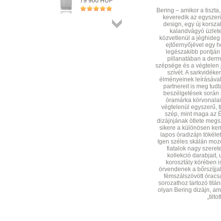
79 900 HUF
+ KOSÁRBA
Bering – amikor a tiszta
keveredik az egyszer
design, egy új korsza
kalandvágyó üzlet
Összes
közvetlenül a jéghideg 
termék
ejtőernyőjével egy he
legészakibb pontján
pillanatában a derme
szépsége és a végtelen 
szívét. A sarkvidék
élményeinek leírásával
partnereit is meg tud
beszélgetések során l
óramárka körvonalai
végtelenül egyszerű, ti
szép, mint maga az É
dizájnjának ötlete megs
sikere a különösen ke
lapos óradizájn tökéle
Igen széles skálán mozo
fiatalok nagy szeret
kollekció darabjait,
korosztály körében 
örvendenek a bőrszíjj
fémszálszövött óracsat
sorozathoz tartozó titá
olyan Bering dizájn, a
„tilto