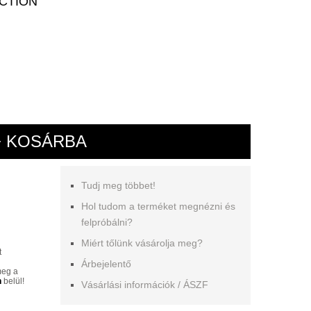
CTION
+ KOSÁRBA
Tudj meg többet!
Hol tudom a terméket megnézni és
felpróbálni?
Miért tőlünk vásárolja meg?
t
Árbejelentő
meg a
n
belül!
Vásárlási információk / ÁSZF