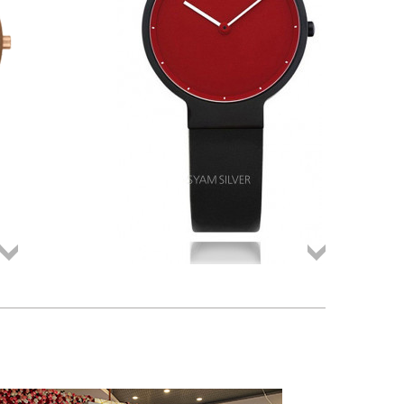
Összes
Összes
termék
termék