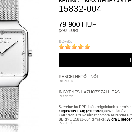
BERING – MAX RENÉ COLLE
15832-004
79 900 HUF
(292 EUR)
Értékelés
RENDELHETŐ
NŐI
Részletek
INGYENES HÁZHOZSZÁLLÍTÁS
Részletek
Szeretné ha DPD futárszolgálatunk a terméke
augusztus 13-ig (csütörtök)
kiszállítaná?
Kattintson a "+ kosárba" gombra és rendelje 
BERING 15832-004 terméket
38 óra 1 perce
Részletek