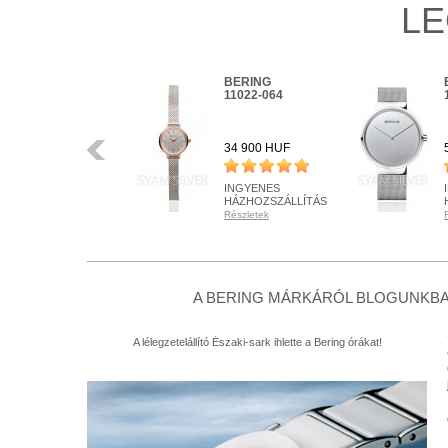
LE
BERING
BERING
16940-999
11022-064
Előző
34 900 HUF
34 900 HUF
INGYENES
INGYENES
HÁZHOZSZÁLLÍTÁS
HÁZHOZSZÁLLÍTÁS
Részletek
Részletek
RENDELHETŐ
RENDELHETŐ
Részletek
Részletek
+ KOSÁRBA
+ KOSÁRBA
A BERING MÁRKÁRÓL BLOGUNKBA
A lélegzetelállító Északi-sark ihlette a Bering órákat!