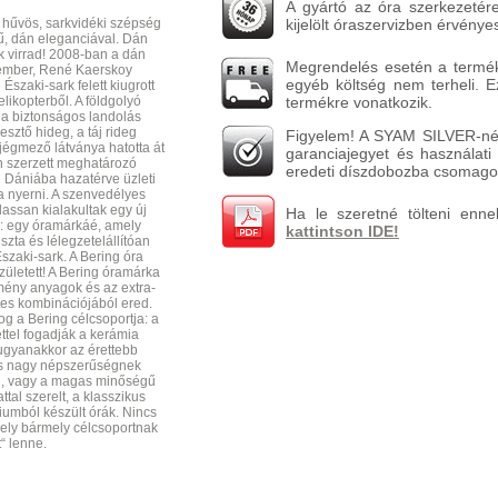
A gyártó az óra szerkezetére
, hűvös, sarkvidéki szépség
kijelölt óraszervizben érvénye
ű, dán eleganciával. Dán
k virrad! 2008-ban a dán
Megrendelés esetén a terméket
ember, René Kaerskoy
egyéb költség nem terheli. 
Északi-sark felett kiugrott
likopterből. A földgolyó
termékre vonatkozik.
 a biztonságos landolás
sztő hideg, a táj rideg
Figyelem! A SYAM SILVER-nél
jégmező látványa hatotta át
garanciajegyet és használati 
en szerzett meghatározó
eredeti díszdobozba csomagol
 Dániába hazatérve üzleti
ta nyerni. A szenvedélyes
assan kialakultak egy új
Ha le szeretné tölteni enne
: egy óramárkáé, amely
kattintson IDE!
szta és lélegzetelállítóan
szaki-sark. A Bering óra
zületett! A Bering óramárka
mény anyagok és az extra-
tes kombinációjából ered.
g a Bering célcsoportja: a
ettel fogadják a kerámia
 ugyanakkor az érettebb
is nagy népszerűségnek
al, vagy a magas minőségű
tal szerelt, a klasszikus
niumból készült órák. Nincs
mely bármely célcsoportnak
tt“ lenne.