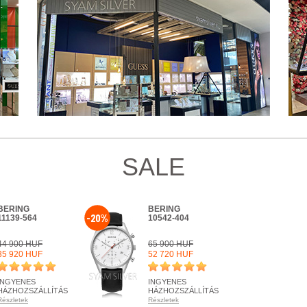
SALE
BERING
BERING
-20%
11139-564
10542-404
44 900 HUF
65 900 HUF
35 920 HUF
52 720 HUF
INGYENES
INGYENES
HÁZHOZSZÁLLÍTÁS
HÁZHOZSZÁLLÍTÁS
Részletek
Részletek