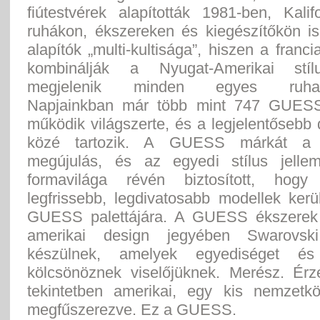
fiútestvérek alapították 1981-ben, Kali
ruhákon, ékszereken és kiegészítőkön is
alapítók „multi-kultisága”, hiszen a franci
kombinálják a Nyugat-Amerikai stíl
megjelenik minden egyes ruhada
Napjainkban már több mint 747 GUESS
működik világszerte, és a legjelentősebb
közé tartozik. A GUESS márkát a 
megújulás, és az egyedi stílus jelle
formavilága révén biztosított, hog
legfrissebb, legdivatosabb modellek kerü
GUESS palettájára. A GUESS ékszerek 
amerikai design jegyében Swarovski k
készülnek, amelyek egyediséget és
kölcsönöznek viselőjüknek. Merész. Érz
tekintetben amerikai, egy kis nemzetkö
megfűszerezve. Ez a GUESS.