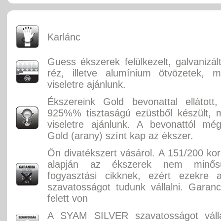
Karlánc
Guess ékszerek felülkezelt, galvanizál
réz, illetve alumínium ötvözetek, m
viseletre ajánlunk.
Ékszereink Gold bevonattal ellátott, f
925%% tisztaságú ezüstből készült, m
viseletre ajánlunk. A bevonattól mé
Gold (arany) színt kap az ékszer.
Ön divatékszert vásárol. A 151/200 ko
alapján az ékszerek nem minősü
fogyasztási cikknek, ezért ezekre 
szavatosságot tudunk vállalni. Garan
felett von
A SYAM SILVER szavatosságot válla