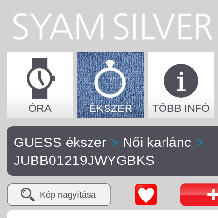
ÓRA
ÉKSZER
TÖBB INFÓ
GUESS ékszer
>
Női karlánc
>
JUBB01219JWYGBKS
Kép nagyítása