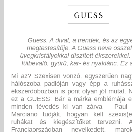
Guess. A divat, a trendek, és az egy
megtestesítője. A Guess neve összef
üvegkristályokkal díszített ékszerekkel
fülbevaló, gyűrű, kar- és nyaklánc. Ez
Mi az? Szexisen vonzó, egyszerűen nag
hálószoba padlóján vagy épp a ruháss
ékszerdobozban is pont olyan jól mutat.
ez a GUESS! Bár a márka emblémája eg
minden tévedés ki van zárva – Paul 
Marciano tudják, hogyan kell szexis(
ruhákat és kiegészítőket tervezni. A
Franciaországban nevelkedett, maro