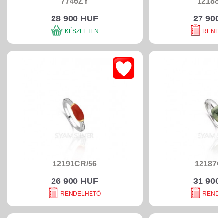
7746ZY
12188
28 900 HUF
27 90
KÉSZLETEN
REN
12191CR/56
12187
26 900 HUF
31 90
RENDELHETŐ
REN