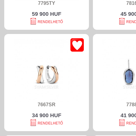
7795TY
781
59 900 HUF
45 90
RENDELHETŐ
REN
7667SR
778
34 900 HUF
41 90
RENDELHETŐ
REN