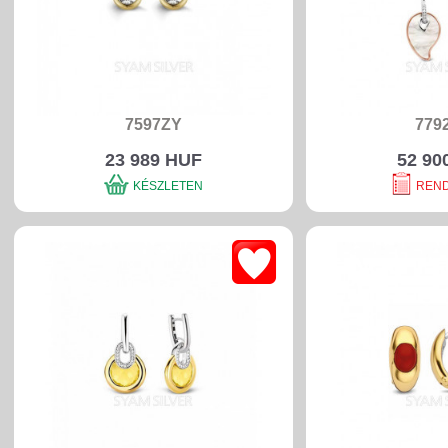
7597ZY
779
23 989 HUF
52 90
KÉSZLETEN
REN