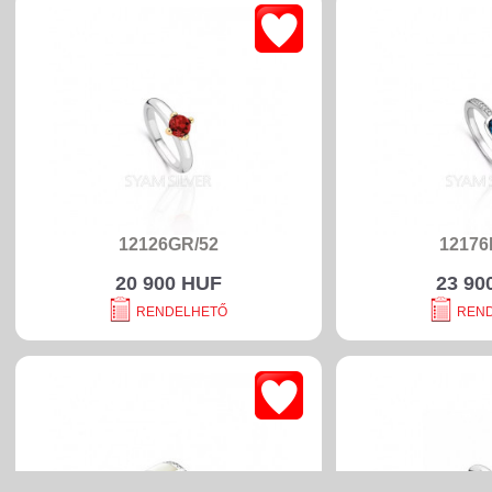
12126GR/52
12176
20 900 HUF
23 90
RENDELHETŐ
REN