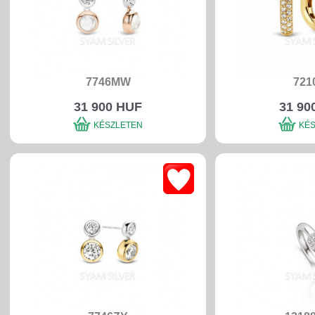
7746MW
721
31 900 HUF
31 90
KÉSZLETEN
KÉ