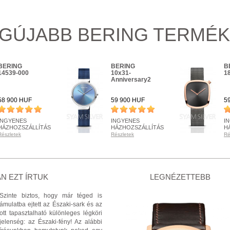
GÚJABB BERING TERMÉ
BERING
BERING
B
14539-000
10x31-
1
Anniversary2
58 900 HUF
59 900 HUF
5
INGYENES
INGYENES
I
HÁZHOZSZÁLLÍTÁS
HÁZHOZSZÁLLÍTÁS
H
Részletek
Részletek
Ré
KÉSZLETEN
KÉSZLETEN
K
Részletek
Részletek
Ré
+ KOSÁRBA
+ KOSÁRBA
N EZT ÍRTUK
LEGNÉZETTEBB
Szinte biztos, hogy már téged is
ámulatba ejtett az Északi-sark és az
ott tapasztalható különleges légköri
jelenség: az Északi-fény! Az alábbi