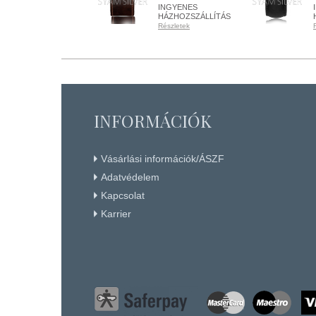
INGYENES
HÁZHOZSZÁLLÍTÁS
Részletek
RENDELHETŐ
Részletek
+ KOSÁRBA
INFORMÁCIÓK
Vásárlási információk/ÁSZF
Adatvédelem
Kapcsolat
Karrier