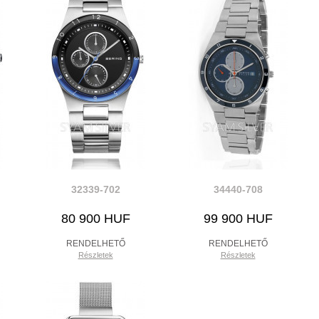
32339-702
34440-708
80 900 HUF
99 900 HUF
RENDELHETŐ
RENDELHETŐ
Részletek
Részletek