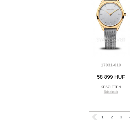
17031-010
58 899 HUF
KÉSZLETEN
Részletek
1
2
3