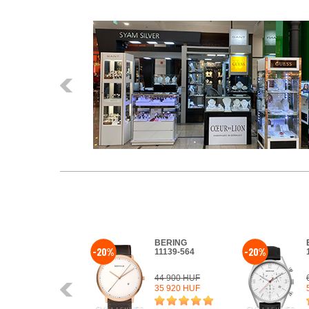
Előző
BERING
-20%
-20%
11139-564
44 900 HUF
Előző
35 920 HUF