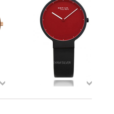
Összes
Összes
termék
termék