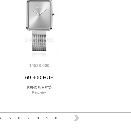
14528-000
69 900 HUF
RENDELHETŐ
Részletek
4
5
6
7
8
9
10
11