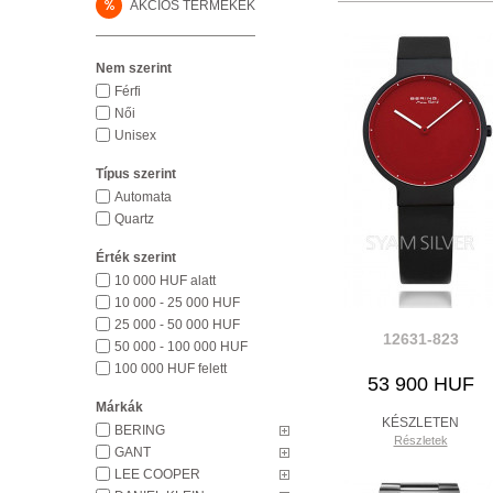
%
AKCIÓS TERMÉKEK
Nem szerint
Férfi
Női
Unisex
Típus szerint
Automata
Quartz
Érték szerint
10 000 HUF alatt
10 000 - 25 000 HUF
25 000 - 50 000 HUF
12631-823
50 000 - 100 000 HUF
100 000 HUF felett
53 900 HUF
Márkák
KÉSZLETEN
BERING
Részletek
GANT
LEE COOPER