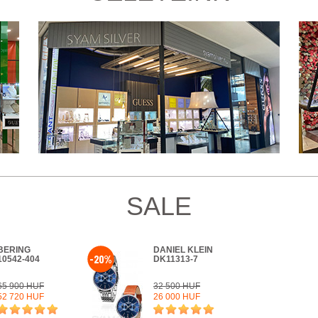
SALE
BERING
DANIEL KLEIN
-20%
10542-404
DK11313-7
65 900 HUF
32 500 HUF
52 720 HUF
26 000 HUF