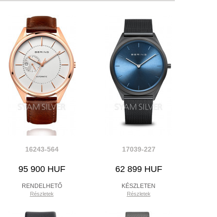
16243-564
17039-227
95 900 HUF
62 899 HUF
RENDELHETŐ
KÉSZLETEN
Részletek
Részletek