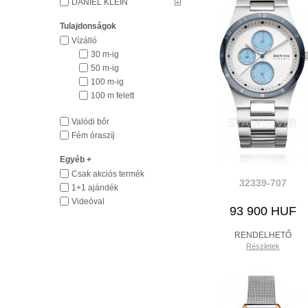
DANIEL KLEIN
Tulajdonságok
Vízálló
30 m-ig
50 m-ig
100 m-ig
100 m felett
Valódi bőr
Fém óraszíj
Egyéb +
Csak akciós termék
32339-707
1+1 ajándék
Videóval
93 900 HUF
RENDELHETŐ
Részletek