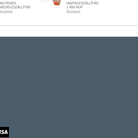
INGYENES
HÁZHOZSZÁLLÍTÁS
HÁZHOZSZÁLLÍTÁS
1 450 HUF
Részletek
Részletek
RENDELHETŐ
KÉSZLETEN
Részletek
Részletek
+ KOSÁRBA
+ KOSÁRBA