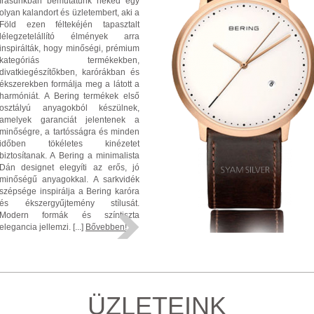
írásunkban bemutatunk neked egy
olyan kalandort és üzletembert, aki a
Föld ezen féltekéjén tapasztalt
lélegzetelállító élmények arra
inspirálták, hogy minőségi, prémium
kategóriás termékekben,
divatkiegészítőkben, karórákban és
ékszerekben formálja meg a látott a
harmóniát. A Bering termékek első
osztályú anyagokból készülnek,
amelyek garanciát jelentenek a
minőségre, a tartósságra és minden
időben tökéletes kinézetet
biztosítanak. A Bering a minimalista
Dán designet elegyíti az erős, jó
minőségű anyagokkal. A sarkvidék
szépsége inspirálja a Bering karóra
és ékszergyűjtemény stílusát.
Modern formák és színtiszta
elegancia jellemzi. [...]
Bővebben!
ÜZLETEINK