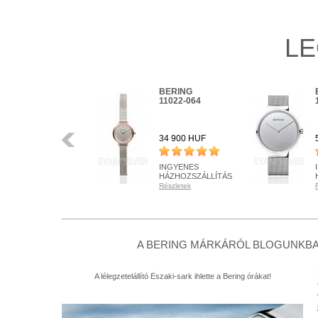
LE
BERING
BERING
16940-999
11022-064
Előző
34 900 HUF
34 900 HUF
INGYENES
INGYENES
HÁZHOZSZÁLLÍTÁS
HÁZHOZSZÁLLÍTÁS
Részletek
Részletek
RENDELHETŐ
RENDELHETŐ
Részletek
Részletek
+ KOSÁRBA
+ KOSÁRBA
A BERING MÁRKÁRÓL BLOGUNKBA
A lélegzetelállító Északi-sark ihlette a Bering órákat!