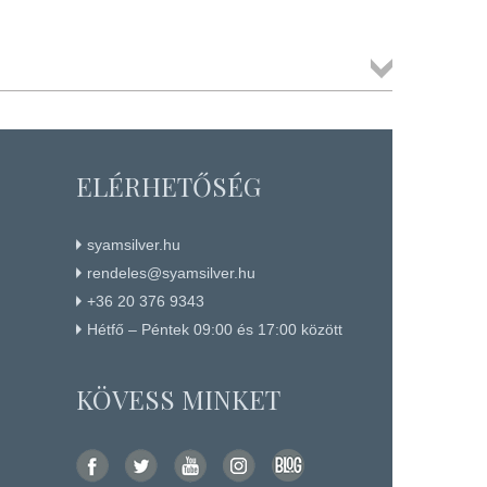
Összes
termék
ELÉRHETŐSÉG
syamsilver.hu
rendeles@syamsilver.hu
+36 20 376 9343
Hétfő – Péntek 09:00 és 17:00 között
KÖVESS MINKET