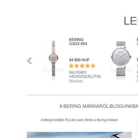
LE
BERING
BERING
16940-999
11022-064
Előző
34 900 HUF
34 900 HUF
INGYENES
INGYENES
HÁZHOZSZÁLLÍTÁS
HÁZHOZSZÁLLÍTÁS
Részletek
Részletek
RENDELHETŐ
RENDELHETŐ
Részletek
Részletek
+ KOSÁRBA
+ KOSÁRBA
A BERING MÁRKÁRÓL BLOGUNKBA
A lélegzetelállító Északi-sark ihlette a Bering órákat!