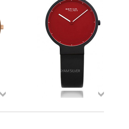
Összes
Összes
termék
termék