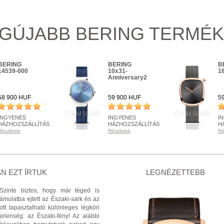
GÚJABB BERING TERMÉ
BERING
BERING
B
14539-000
10x31-
1
Anniversary2
58 900 HUF
59 900 HUF
5
INGYENES
INGYENES
I
HÁZHOZSZÁLLÍTÁS
HÁZHOZSZÁLLÍTÁS
H
Részletek
Részletek
Ré
KÉSZLETEN
KÉSZLETEN
K
Részletek
Részletek
Ré
+ KOSÁRBA
+ KOSÁRBA
N EZT ÍRTUK
LEGNÉZETTEBB
Szinte biztos, hogy már téged is
ámulatba ejtett az Északi-sark és az
ott tapasztalható különleges légköri
jelenség: az Északi-fény! Az alábbi