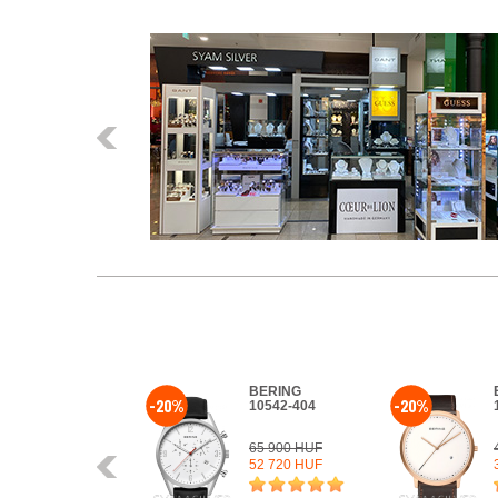
Előző
BERING
-20%
-20%
10542-404
65 900 HUF
Előző
52 720 HUF