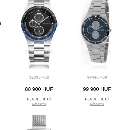
32339-702
34440-708
80 900 HUF
99 900 HUF
RENDELHETŐ
RENDELHETŐ
Részletek
Részletek