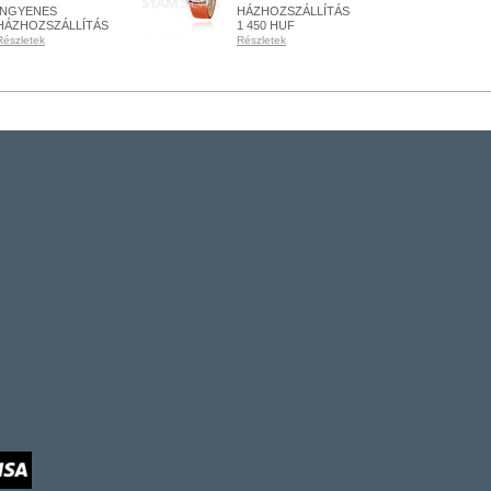
INGYENES
HÁZHOZSZÁLLÍTÁS
HÁZHOZSZÁLLÍTÁS
1 450 HUF
Részletek
Részletek
RENDELHETŐ
KÉSZLETEN
Részletek
Részletek
+ KOSÁRBA
+ KOSÁRBA