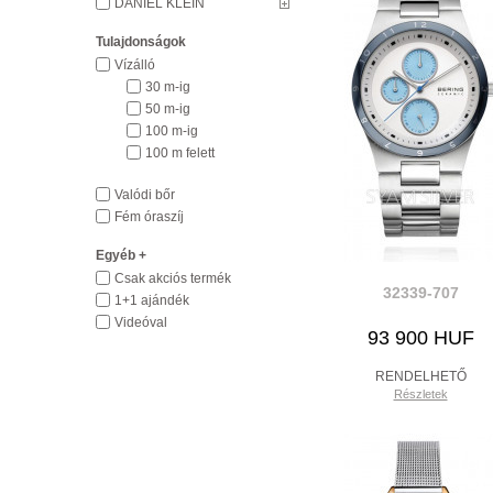
DANIEL KLEIN
Tulajdonságok
Vízálló
30 m-ig
50 m-ig
100 m-ig
100 m felett
Valódi bőr
Fém óraszíj
Egyéb +
Csak akciós termék
32339-707
1+1 ajándék
Videóval
93 900 HUF
RENDELHETŐ
Részletek