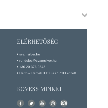
Összes
termék
ELÉRHETŐSÉG
syamsilver.hu
rendeles@syamsilver.hu
+36 20 376 9343
Hétfő – Péntek 09:00 és 17:00 között
KÖVESS MINKET