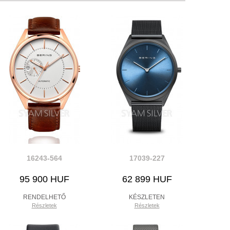
16243-564
17039-227
95 900 HUF
62 899 HUF
RENDELHETŐ
KÉSZLETEN
Részletek
Részletek