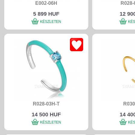
E002-06H
R028-
5 899 HUF
12 90
KÉSZLETEN
KÉ
R028-03H-T
R030
14 500 HUF
14 40
KÉSZLETEN
KÉ