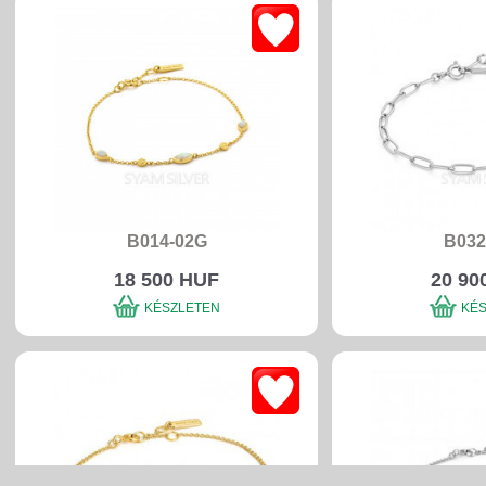
B014-02G
B032
18 500 HUF
20 90
KÉSZLETEN
KÉ