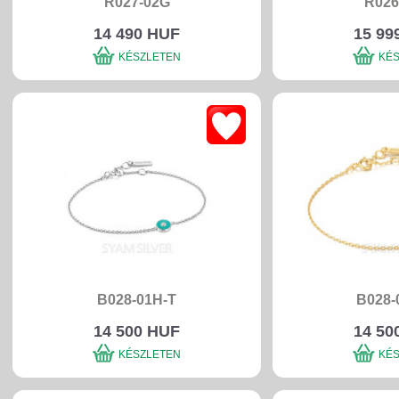
R027-02G
R026
14 490 HUF
15 99
KÉSZLETEN
KÉ
B028-01H-T
B028-
14 500 HUF
14 50
KÉSZLETEN
KÉ