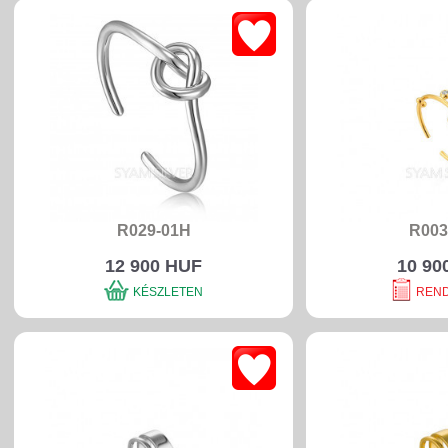
R029-01H
R003
12 900 HUF
10 90
KÉSZLETEN
REN