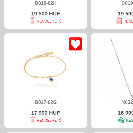
B019-02H
B019
19 500 HUF
19 50
RENDELHETŐ
REN
B027-02G
N032
17 900 HUF
16 90
RENDELHETŐ
KÉ