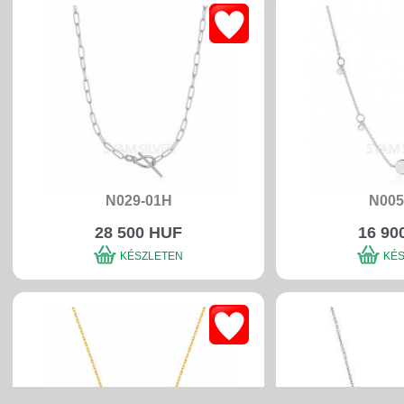
N029-01H
N005
28 500 HUF
16 90
KÉSZLETEN
KÉ