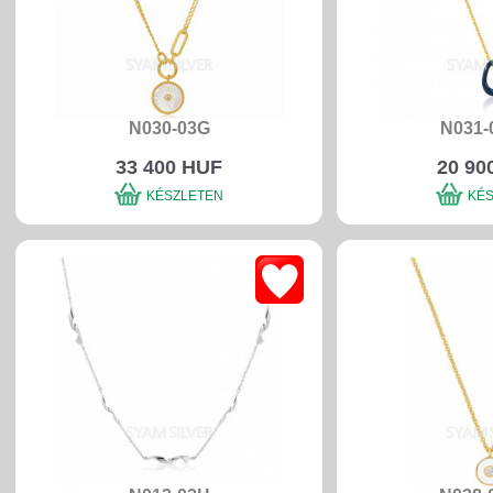
N030-03G
N031-
33 400 HUF
20 90
KÉSZLETEN
KÉ