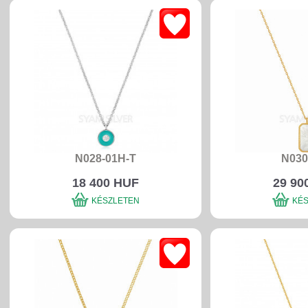
N028-01H-T
N030
18 400 HUF
29 90
KÉSZLETEN
KÉ