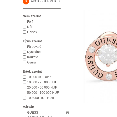
%
AKCIÓS TERMÉKEK
Nem szerint
Férfi
Női
Unisex
Típus szerint
Fülbevaló
Nyaklánc
Karkötő
Gyűrű
Érték szerint
10 000 HUF alatt
10 000 - 25 000 HUF
25 000 - 50 000 HUF
50 000 - 100 000 HUF
100 000 HUF felett
Márkák
GUESS