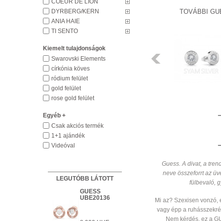
COEUR DE LION
DYRBERG/KERN
TOVÁBBI GU
ANIA HAIE
GUESS
TI SENTO
UBE28027
Kiemelt tulajdonságok
8 900 HUF
Előző
Swarovski Elements
církónia köves
HÁZHOZSZÁLLÍTÁS
ródium felület
1 450 HUF
gold felület
Részletek
rose gold felület
Egyéb +
Csak akciós termék
1+1 ajándék
Videóval
Guess. A divat, a tre
neve összeforrt az üv
LEGUTÓBB LÁTOTT
fülbevaló, 
GUESS
RENDELHETŐ
UBE20136
Részletek
Mi az? Szexisen vonzó,
vagy épp a ruhásszekrén
HÁZHOZSZÁLLÍTÁS 1 450 HUF
Részletek
Nem kérdés, ez a GU