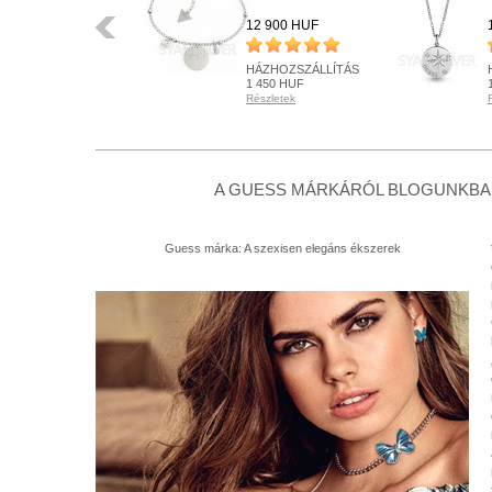
Előző
15 900 HUF
12 900 HUF
HÁZHOZSZÁLLÍTÁS
HÁZHOZSZÁLLÍTÁS
1 450 HUF
1 450 HUF
Részletek
Részletek
RENDELHETŐ
KÉSZLETEN
Részletek
Részletek
+ KOSÁRBA
+ KOSÁRBA
A GUESS MÁRKÁRÓL BLOGUNKBAN
Guess márka: A szexisen elegáns ékszerek