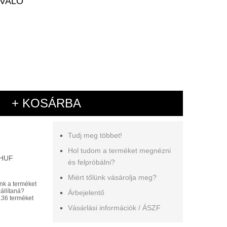
EVALÓ
+ KOSÁRBA
Tudj meg többet!
Hol tudom a terméket megnézni
 HUF
és felpróbálni?
Miért tőlünk vásárolja meg?
nk a terméket
állítaná?
Árbejelentő
36 terméket
Vásárlási információk / ÁSZF