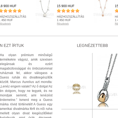
18 900 HUF
15 900 HUF
1
HÁZHOZSZÁLLÍTÁS
HÁZHOZSZÁLLÍTÁS
H
1 450 HUF
1 450 HUF
1 
Részletek
Részletek
Ré
KÉSZLETEN
KÉSZLETEN
K
Részletek
Részletek
Ré
+ KOSÁRBA
+ KOSÁRBA
 EZT ÍRTUK
LEGNÉZETTEBB
Ha olyan prémium minőségű
termékekre vágysz, amik szexisen
elegánsak és ezért
magabiztossággal és önbizalommal
ruháznak fel, akkor válogass a
Guess ruhák és divatkiegészítők
között. Marcus Aurelius azt mondta:
„Lenéz engem valaki? Az ő dolga! Az
én dolgom, hogy ne tegyek, és ne
mondjak semmit, ami lenézést
érdemelne.” Ismerd meg a Guess
márka rövid történetét! A Guess egy
amerikai divatmárka férfi és női ruha
mellett olyan divat kiegészítőkkel
foglalkozik, mint órák, ékszerek,