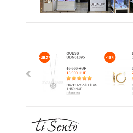
GUESS
-30.2%
-10%
UBN61095
19 900 HUF
Előző
13 900 HUF
HÁZHOZSZÁLLÍTÁS
1 450 HUF
Részletek
KÉSZLETEN
Részletek
+ KOSÁRBA