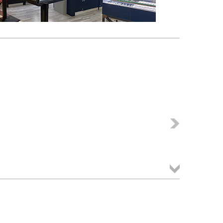
Következő
Összes
termék