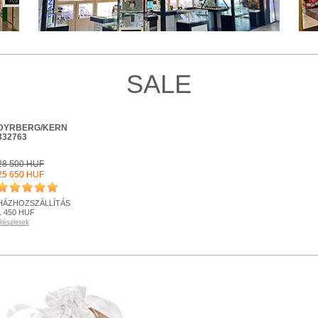
SALE
DYRBERG/KERN
332763
28 500 HUF
25 650 HUF
HÁZHOZSZÁLLÍTÁS
1 450 HUF
Részletek
KÉSZLETEN
Részletek
+ KOSÁRBA