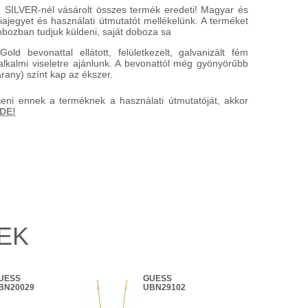
 SILVER-nél vásárolt összes termék eredeti! Magyar és
ajegyet és használati útmutatót mellékelünk. A terméket
bozban tudjuk küldeni, saját doboza sa
ld bevonattal ellátott, felületkezelt, galvanizált fém
alkalmi viseletre ajánlunk. A bevonattól még gyönyörűbb
rany) színt kap az ékszer.
teni ennek a terméknek a használati útmutatóját, akkor
IDE!
EK
UESS
GUESS
GU
BN20029
UBN29102
JU