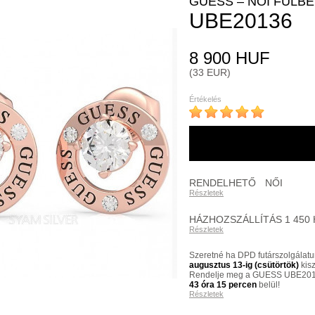
GUESS – NŐI FÜLB
UBE20136
8 900 HUF
(33 EUR)
Értékelés
RENDELHETŐ
NŐI
Részletek
HÁZHOZSZÁLLÍTÁS 1 450
Részletek
Szeretné ha DPD futárszolgálatu
augusztus 13-ig (csütörtök)
kisz
Rendelje meg a GUESS UBE201
43 óra 15 percen
belül!
Részletek