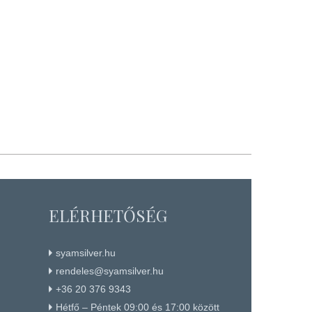
ELÉRHETŐSÉG
syamsilver.hu
rendeles@syamsilver.hu
+36 20 376 9343
Hétfő – Péntek 09:00 és 17:00 között