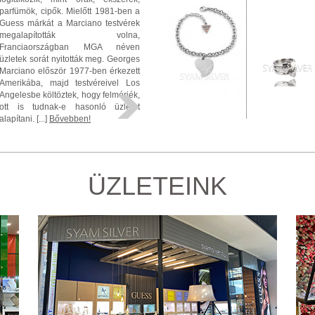
parfümök, cipők. Mielőtt 1981-ben a
Guess márkát a Marciano testvérek
megalapították volna,
Franciaországban MGA néven
üzletek sorát nyitották meg. Georges
Marciano először 1977-ben érkezett
Amerikába, majd testvéreivel Los
Angelesbe költöztek, hogy felmérjék,
ott is tudnak-e hasonló üzletet
alapítani. [...]
Bővebben!
ÜZLETEINK