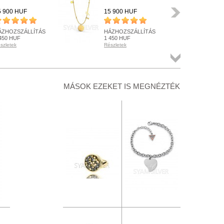
Következő
5 900 HUF
15 900 HUF
18 
ÁZHOZSZÁLLÍTÁS
HÁZHOZSZÁLLÍTÁS
HÁ
450 HUF
1 450 HUF
1 4
szletek
Részletek
Rész
ÉSZLETEN
KÉSZLETEN
RE
szletek
Részletek
Rész
Összes
termék
+ KOSÁRBA
+ KOSÁRBA
+
MÁSOK EZEKET IS MEGNÉZTÉK