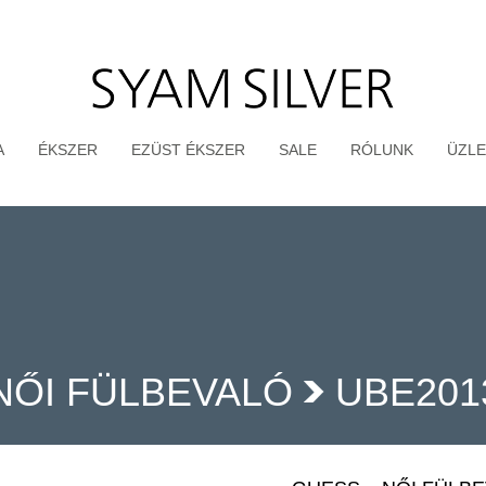
A
ÉKSZER
EZÜST ÉKSZER
SALE
RÓLUNK
ÜZLE
NŐI FÜLBEVALÓ
UBE201
>