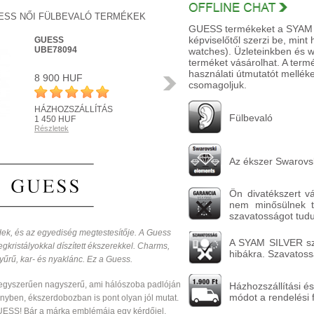
ESS NŐI FÜLBEVALÓ TERMÉKEK
GUESS termékeket a SYAM Sil
képviselőtől szerzi be, mint
GUESS
UBE78094
watches). Üzleteinkben és 
terméket vásárolhat. A ter
használati útmutatót melléke
8 900 HUF
Következő
csomagoljuk.
HÁZHOZSZÁLLÍTÁS
Fülbevaló
1 450 HUF
Részletek
R
Az ékszer Swarovsk
Ön divatékszert v
nem minősülnek ta
szavatosságot tudun
ndek, és az egyediség megtestesítője. A Guess
A SYAM SILVER szav
egkristályokkal díszített ékszerekkel. Charms,
hibákra. Szavatossá
gyűrű, kar- és nyaklánc. Ez a Guess.
 egyszerűen nagyszerű, ami hálószoba padlóján
Házhozszállítási és
módot a rendelési 
yben, ékszerdobozban is pont olyan jól mutat.
ESS! Bár a márka emblémája egy kérdőjel,