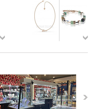
Összes
Összes
termék
termék
Következő