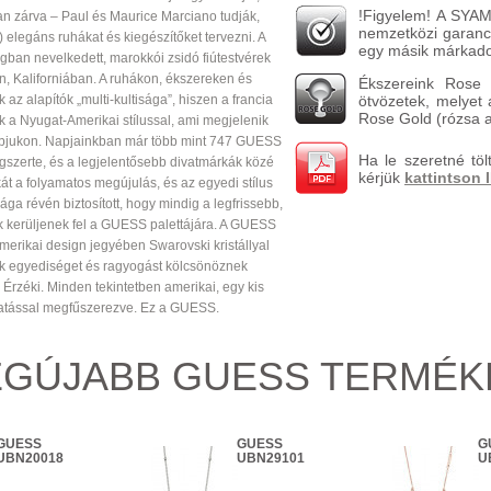
!Figyelem! A SYAM
an zárva – Paul és Maurice Marciano tudják,
nemzetközi garanci
 elegáns ruhákat és kiegészítőket tervezni. A
egy másik márkado
ágban nevelkedett, marokkói zsidó fiútestvérek
n, Kaliforniában. A ruhákon, ékszereken és
Ékszereink Rose Go
 az alapítók „multi-kultisága”, hiszen a francia
ötvözetek, melyet 
Rose Gold (rózsa a
k a Nyugat-Amerikai stílussal, ami megjelenik
bjukon. Napjainkban már több mint 747 GUESS
Ha le szeretné töl
gszerte, és a legjelentősebb divatmárkák közé
kérjük
kattintson 
át a folyamatos megújulás, és az egyedi stílus
ága révén biztosított, hogy mindig a legfrissebb,
 kerüljenek fel a GUESS palettájára. A GUESS
merikai design jegyében Swarovski kristállyal
k egyediséget és ragyogást kölcsönöznek
 Érzéki. Minden tekintetben amerikai, egy kis
atással megfűszerezve. Ez a GUESS.
EGÚJABB GUESS TERMÉK
GUESS
GUESS
G
UBN20018
UBN29101
U