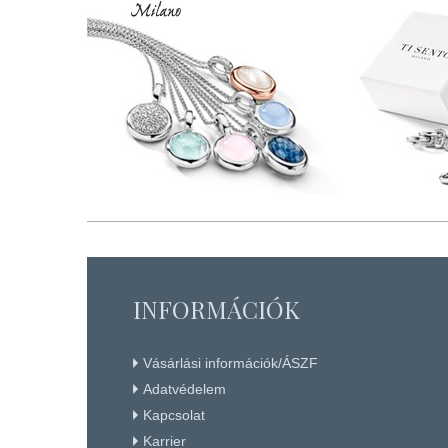
INFORMÁCIÓK
Vásárlási információk/ÁSZF
Adatvédelem
Kapcsolat
Karrier