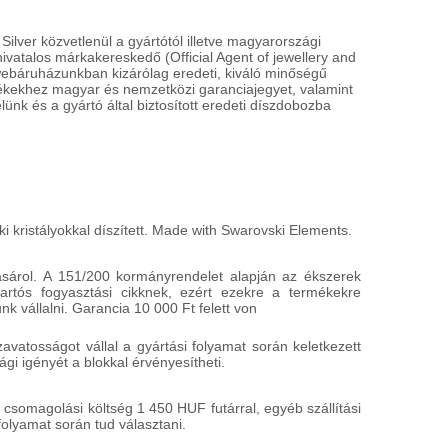
ver közvetlenül a gyártótól illetve magyarországi
 hivatalos márkakereskedő (Official Agent of jewellery and
GUESS
GUESS
UBE78096
UBE78097
webáruházunkban kizárólag eredeti, kiváló minőségű
mékekhez magyar és nemzetközi garanciajegyet, valamint
lünk és a gyártó által biztosított eredeti díszdobozba
8 900 HUF
8 900 H
HÁZHOZSZÁLLÍTÁS
HÁZHOZSZ
1 450 HUF
1 450 HUF
észletek
Részletek
i kristályokkal díszített. Made with Swarovski Elements.
ásárol. A 151/200 kormányrendelet alapján az ékszerek
rtós fogyasztási cikknek, ezért ezekre a termékekre
k vállalni. Garancia 10 000 Ft felett von
atosságot vállal a gyártási folyamat során keletkezett
gi igényét a blokkal érvényesítheti.
 csomagolási költség 1 450 HUF futárral, egyéb szállítási
folyamat során tud választani.