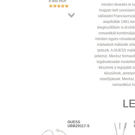
8 900 HUF
minden tévedés ki v
+ KOSÁRBA
hogyan kell szexis(en)
vállalatot Franciaorsz
Összes
alapították 1981-be
termék
kiegészítőkön is érződik
romantikát kombináljá
minden egyes ruhadara
márkabolt működik vilá
tartozik. A GUESS márk
jellemzi. Merész formavil
legdivatosabb modellek
ékszerek a legújabb a
készülnek, amelye
viselőjüknek. Merész.
nemzetközi h
L
GUESS
GUESS
UBN20122
UBB29117-S