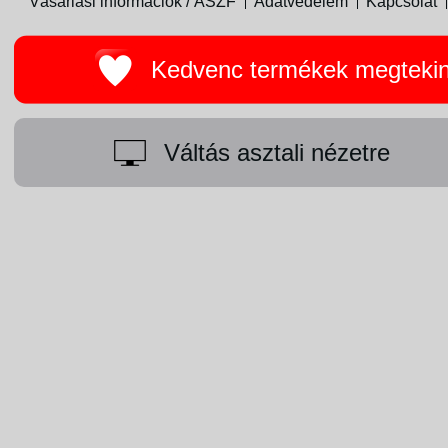
Vásárlási információk / ÁSZF
Adatvédelem
Kapcsolat
Kedvenc termékek megteki
Váltás asztali nézetre