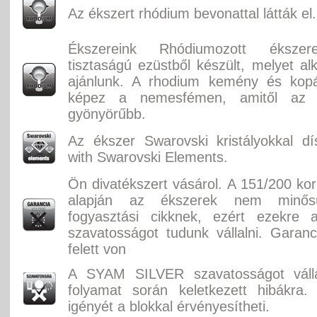
Az ékszert rhódium bevonattal látták el.
Ékszereink Rhódiumozott éksze
tisztaságú ezüstből készült, melyet alk
ajánlunk. A rhodium kemény és kopás
képez a nemesfémen, amitől az
gyönyörűbb.
Az ékszer Swarovski kristályokkal dí
with Swarovski Elements.
Ön divatékszert vásárol. A 151/200 ko
alapján az ékszerek nem minősü
fogyasztási cikknek, ezért ezekre 
szavatosságot tudunk vállalni. Garan
felett von
A SYAM SILVER szavatosságot válla
folyamat során keletkezett hibákra.
igényét a blokkal érvényesítheti.