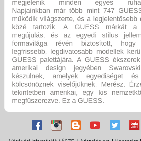
megjelenik minden egyes ruhada
Napjainkban már több mint 747 GUESS
működik világszerte, és a legjelentősebb
közé tartozik. A GUESS márkát a 
megújulás, és az egyedi stílus jelle
formavilága révén biztosított, hog
legfrissebb, legdivatosabb modellek kerü
GUESS palettájára. A GUESS ékszerek 
amerikai design jegyében Swarovski k
készülnek, amelyek egyediséget és
kölcsönöznek viselőjüknek. Merész. Érz
tekintetben amerikai, egy kis nemzetkö
megfűszerezve. Ez a GUESS.