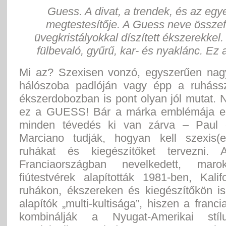
Guess. A divat, a trendek, és az egy
megtestesítője. A Guess neve összef
üvegkristályokkal díszített ékszerekkel
fülbevaló, gyűrű, kar- és nyaklánc. Ez
Mi az? Szexisen vonzó, egyszerűen nag
hálószoba padlóján vagy épp a ruháss
ékszerdobozban is pont olyan jól mutat.
ez a GUESS! Bár a márka emblémája eg
minden tévedés ki van zárva – Paul 
Marciano tudják, hogyan kell szexis(
ruhákat és kiegészítőket tervezni. A
Franciaországban nevelkedett, maro
fiútestvérek alapították 1981-ben, Kali
ruhákon, ékszereken és kiegészítőkön is
alapítók „multi-kultisága”, hiszen a franci
kombinálják a Nyugat-Amerikai stíl