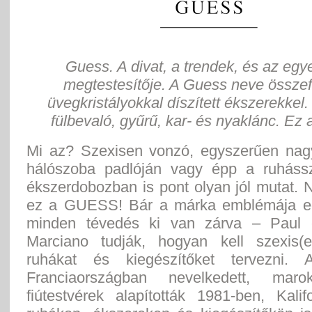
Guess. A divat, a trendek, és az egy
megtestesítője. A Guess neve összef
üvegkristályokkal díszített ékszerekkel
fülbevaló, gyűrű, kar- és nyaklánc. Ez
Mi az? Szexisen vonzó, egyszerűen nag
hálószoba padlóján vagy épp a ruháss
ékszerdobozban is pont olyan jól mutat.
ez a GUESS! Bár a márka emblémája eg
minden tévedés ki van zárva – Paul 
Marciano tudják, hogyan kell szexis(
ruhákat és kiegészítőket tervezni. A
Franciaországban nevelkedett, maro
fiútestvérek alapították 1981-ben, Kali