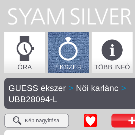
ÓRA
ÉKSZER
TÖBB INFÓ
GUESS ékszer
>
Női karlánc
>
UBB28094-L
Kép nagyítása