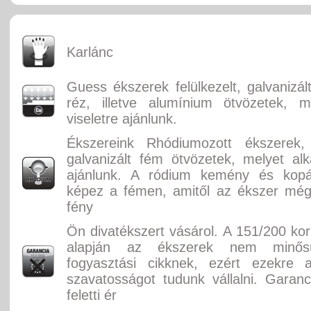
Karlánc
Guess ékszerek felülkezelt, galvanizál
réz, illetve alumínium ötvözetek, m
viseletre ajánlunk.
Ékszereink Rhódiumozott ékszerek, f
galvanizált fém ötvözetek, melyet alka
ajánlunk. A ródium kemény és kopás
képez a fémen, amitől az ékszer még
fény
Ön divatékszert vásárol. A 151/200 ko
alapján az ékszerek nem minősü
fogyasztási cikknek, ezért ezekre 
szavatosságot tudunk vállalni. Garan
feletti ér