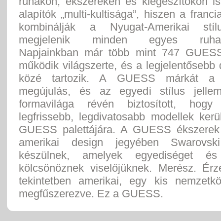
ruhákon, ékszereken és kiegészítőkön is
alapítók „multi-kultisága”, hiszen a franci
kombinálják a Nyugat-Amerikai stíl
megjelenik minden egyes ruhada
Napjainkban már több mint 747 GUESS
működik világszerte, és a legjelentősebb
közé tartozik. A GUESS márkát a 
megújulás, és az egyedi stílus jelle
formavilága révén biztosított, hog
legfrissebb, legdivatosabb modellek kerü
GUESS palettájára. A GUESS ékszerek 
amerikai design jegyében Swarovski k
készülnek, amelyek egyediséget és
kölcsönöznek viselőjüknek. Merész. Érz
tekintetben amerikai, egy kis nemzetkö
megfűszerezve. Ez a GUESS.