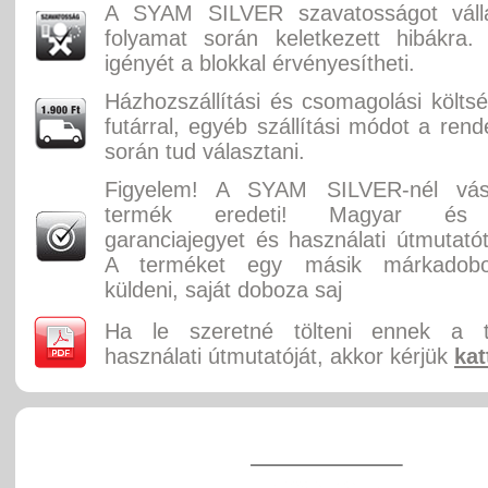
A SYAM SILVER szavatosságot válla
folyamat során keletkezett hibákra.
igényét a blokkal érvényesítheti.
Házhozszállítási és csomagolási költ
futárral, egyéb szállítási módot a rend
során tud választani.
Figyelem! A SYAM SILVER-nél vásá
termék eredeti! Magyar és 
garanciajegyet és használati útmutatót
A terméket egy másik márkadobo
küldeni, saját doboza saj
Ha le szeretné tölteni ennek a 
használati útmutatóját, akkor kérjük
kat