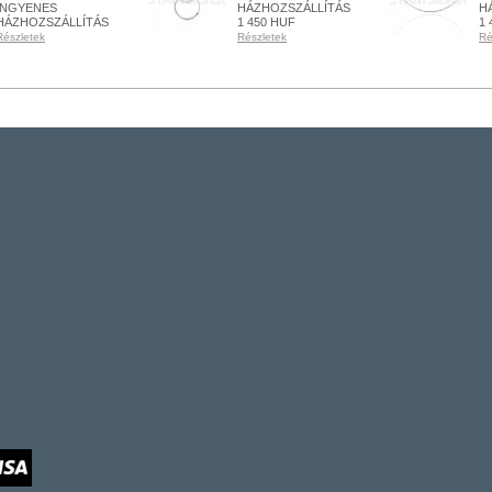
INGYENES
HÁZHOZSZÁLLÍTÁS
H
HÁZHOZSZÁLLÍTÁS
1 450 HUF
1 
Részletek
Részletek
Ré
RENDELHETŐ
RENDELHETŐ
R
Részletek
Részletek
Ré
+ KOSÁRBA
+ KOSÁRBA