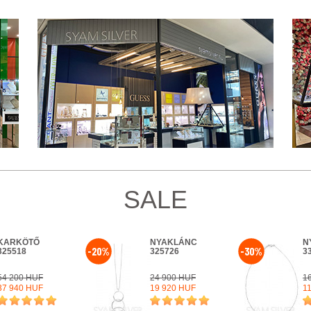
SALE
KARKÖTŐ
NYAKLÁNC
N
-20%
-30%
325518
325726
3
54 200 HUF
24 900 HUF
1
37 940 HUF
19 920 HUF
1