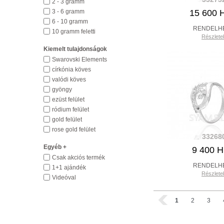
2 - 3 gramm
3 - 6 gramm
15 600 
6 - 10 gramm
RENDELH
10 gramm feletti
Részlete
Kiemelt tulajdonságok
Swarovski Elements
církónia köves
valódi köves
gyöngy
ezüst felület
ródium felület
gold felület
rose gold felület
33268
Egyéb +
9 400 
Csak akciós termék
RENDELH
1+1 ajándék
Részlete
Videóval
1
2
3