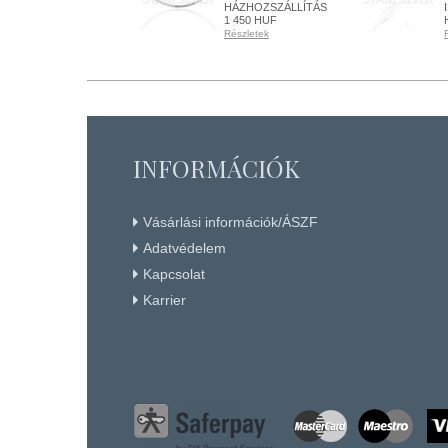
HÁZHOZSZÁLLÍTÁS
HÁZHOZSZÁLLÍTÁS
1 450 HUF
1 450 HUF
Részletek
Részletek
RENDELHETŐ
RENDELHETŐ
Részletek
Részletek
+ KOSÁRBA
+ KOSÁRBA
INFORMÁCIÓK
Vásárlási információk/ÁSZF
Adatvédelem
Kapcsolat
Karrier