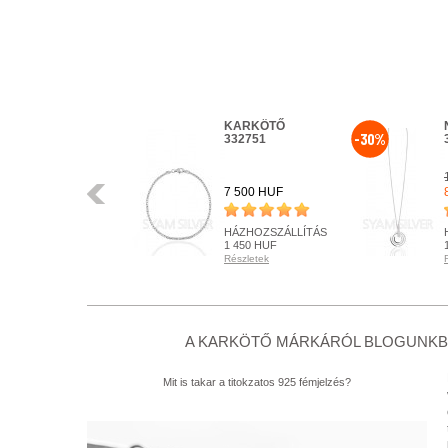
GYŰRŰ
KARKÖTŐ
-30%
332677
332751
Előző
8 100 HUF
7 500 HUF
HÁZHOZSZÁLLÍTÁS
HÁZHOZSZÁLLÍTÁS
1 450 HUF
1 450 HUF
Részletek
Részletek
RENDELHETŐ
RENDELHETŐ
Részletek
Részletek
+ KOSÁRBA
+ KOSÁRBA
A KARKÖTŐ MÁRKÁRÓL BLOGUNKBA
Mit is takar a titokzatos 925 fémjelzés?