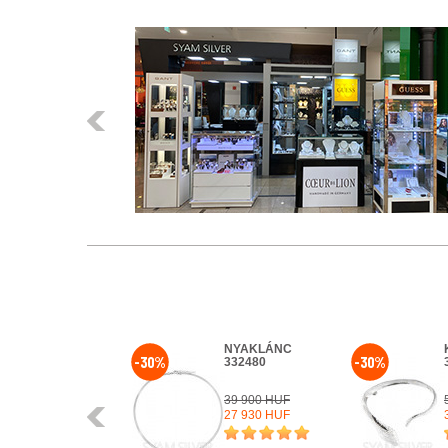
Előző
NYAKLÁNC
NYAKLÁNC
-30%
-30%
325127
332480
28 700 HUF
39 900 HUF
Előző
22 960 HUF
27 930 HUF