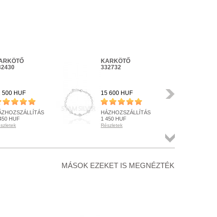
ARKÖTŐ
KARKÖTŐ
KA
-25%
32430
332732
33
16 
Következő
1 500 HUF
15 600 HUF
12 
ÁZHOZSZÁLLÍTÁS
HÁZHOZSZÁLLÍTÁS
HÁ
450 HUF
1 450 HUF
1 4
szletek
Részletek
Rész
ENDELHETŐ
RENDELHETŐ
RE
szletek
Részletek
Rész
Összes
termék
+ KOSÁRBA
+ KOSÁRBA
+
MÁSOK EZEKET IS MEGNÉZTÉK