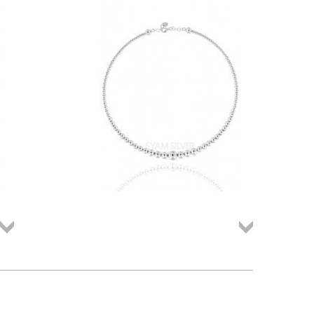
Összes
Összes
termék
termék