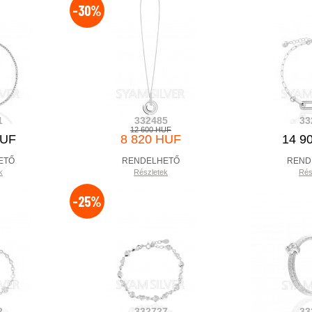
-30%
1
332485
33
12 600 HUF
HUF
8 820 HUF
14 9
ETŐ
RENDELHETŐ
REND
k
Részletek
Rés
-25%
2
332727
33