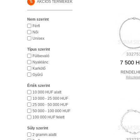
%
AKCIÓS TERMÉKEK
Nem szerint
Férfi
Női
Unisex
Típus szerint
33275
Fülbevaló
7 500 
Nyaklánc
Karkötő
RENDELH
Gyűrű
Részlete
Érték szerint
10 000 HUF alatt
10 000 - 25 000 HUF
25 000 - 50 000 HUF
50 000 - 100 000 HUF
100 000 HUF felett
Súly szerint
2 gramm alatti
33273