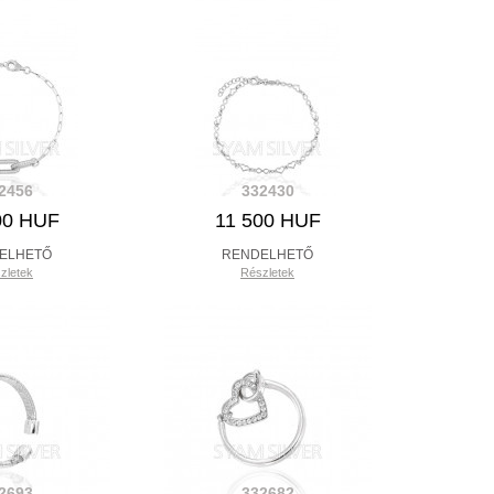
2456
332430
00 HUF
11 500 HUF
ELHETŐ
RENDELHETŐ
zletek
Részletek
2693
332682