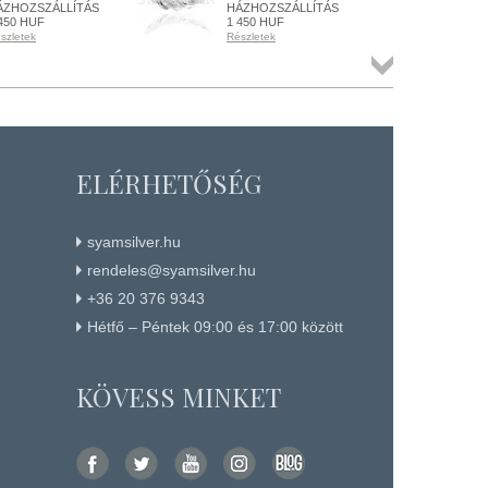
ÁZHOZSZÁLLÍTÁS
HÁZHOZSZÁLLÍTÁS
IN
450 HUF
1 450 HUF
HÁ
szletek
Részletek
Rész
ENDELHETŐ
RENDELHETŐ
RE
szletek
Részletek
Rész
Összes
termék
+ KOSÁRBA
+ KOSÁRBA
+
ELÉRHETŐSÉG
syamsilver.hu
rendeles@syamsilver.hu
+36 20 376 9343
Hétfő – Péntek 09:00 és 17:00 között
KÖVESS MINKET