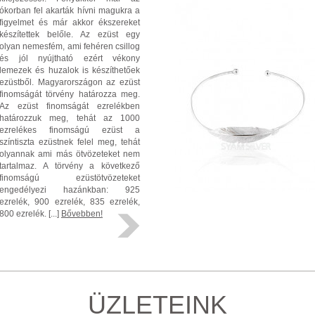
ókorban fel akarták hívni magukra a
figyelmet és már akkor ékszereket
készítettek belőle. Az ezüst egy
olyan nemesfém, ami fehéren csillog
és jól nyújtható ezért vékony
lemezek és huzalok is készíthetőek
ezüstből. Magyarországon az ezüst
finomságát törvény határozza meg.
Az ezüst finomságát ezrelékben
határozzuk meg, tehát az 1000
ezrelékes finomságú ezüst a
színtiszta ezüstnek felel meg, tehát
olyannak ami más ötvözeteket nem
tartalmaz. A törvény a következő
finomságú ezüstötvözeteket
engedélyezi hazánkban: 925
ezrelék, 900 ezrelék, 835 ezrelék,
800 ezrelék. [...]
Bővebben!
ÜZLETEINK