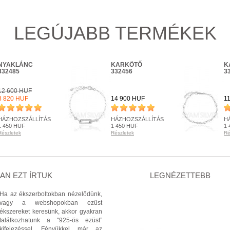
LEGÚJABB TERMÉKEK
NYAKLÁNC
KARKÖTŐ
K
332485
332456
3
12 600 HUF
8 820 HUF
14 900 HUF
1
HÁZHOZSZÁLLÍTÁS
HÁZHOZSZÁLLÍTÁS
H
1 450 HUF
1 450 HUF
1 
Részletek
Részletek
Ré
RENDELHETŐ
RENDELHETŐ
R
Részletek
Részletek
Ré
+ KOSÁRBA
+ KOSÁRBA
N EZT ÍRTUK
LEGNÉZETTEBB
Ha az ékszerboltokban nézelődünk,
vagy a webshopokban ezüst
ékszereket keresünk, akkor gyakran
találkozhatunk a "925-ös ezüst”
kifejezéssel. Fényükkel már az