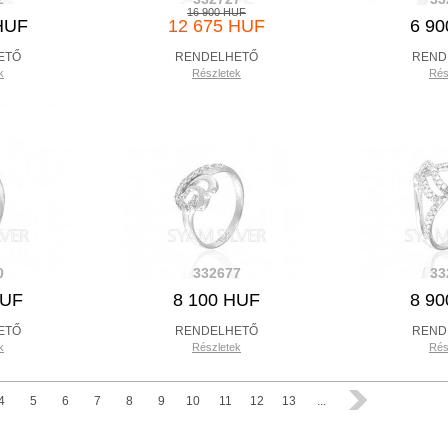
16 900 HUF
HUF
12 675 HUF
6 9
ETŐ
RENDELHETŐ
REND
k
Részletek
Rés
0
332677
33
HUF
8 100 HUF
8 9
ETŐ
RENDELHETŐ
REND
k
Részletek
Rés
4
5
6
7
8
9
10
11
12
13
...