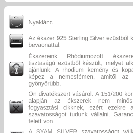
Nyaklánc
Az ékszer 925 Sterling Silver ezüstből 
bevaonattal.
Ékszereink Rhódiumozott éksze
tisztaságú ezüstből készült, melyet alk
ajánlunk. A rhodium kemény és kopás
képez a nemesfémen, amitől az
gyönyörűbb.
Ön divatékszert vásárol. A 151/200 ko
alapján az ékszerek nem minősü
fogyasztási cikknek, ezért ezekre 
szavatosságot tudunk vállalni. Garan
felett von
A SYAM SILVER szavatosságot válla