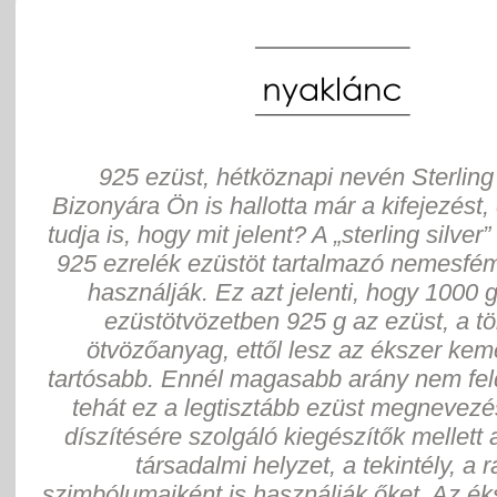
925 ezüst, hétköznapi nevén Sterling 
Bizonyára Ön is hallotta már a kifejezést,
tudja is, hogy mit jelent? A „sterling silver”
925 ezrelék ezüstöt tartalmazó nemesfém
használják. Ez azt jelenti, hogy 1000 
ezüstötvözetben 925 g az ezüst, a tö
ötvözőanyag, ettől lesz az ékszer ke
tartósabb. Ennél magasabb arány nem fel
tehát ez a legtisztább ezüst megnevezés
díszítésére szolgáló kiegészítők mellett 
társadalmi helyzet, a tekintély, a 
szimbólumaiként is használják őket. Az ék