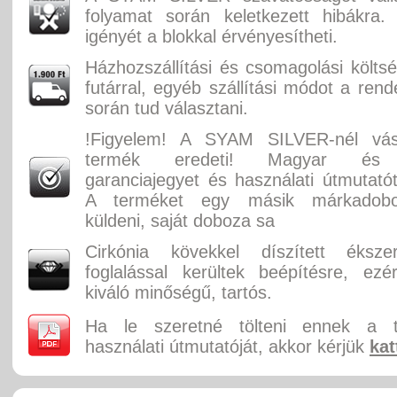
folyamat során keletkezett hibákra.
igényét a blokkal érvényesítheti.
Házhozszállítási és csomagolási költ
futárral, egyéb szállítási módot a rend
során tud választani.
!Figyelem! A SYAM SILVER-nél vás
termék eredeti! Magyar és 
garanciajegyet és használati útmutatót
A terméket egy másik márkadobo
küldeni, saját doboza sa
Cirkónia kövekkel díszített éksz
foglalással kerültek beépítésre, ez
kiváló minőségű, tartós.
Ha le szeretné tölteni ennek a 
használati útmutatóját, akkor kérjük
kat