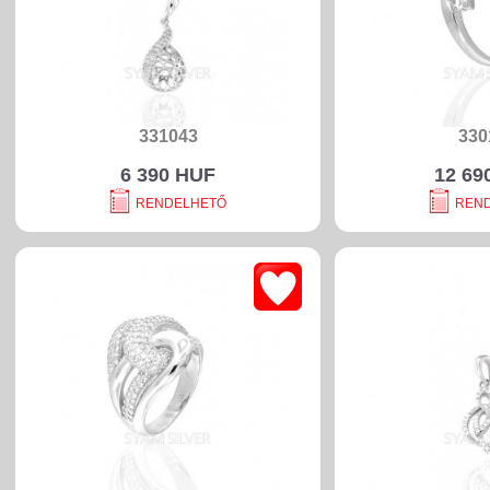
331043
330
6 390 HUF
12 69
RENDELHETŐ
REN