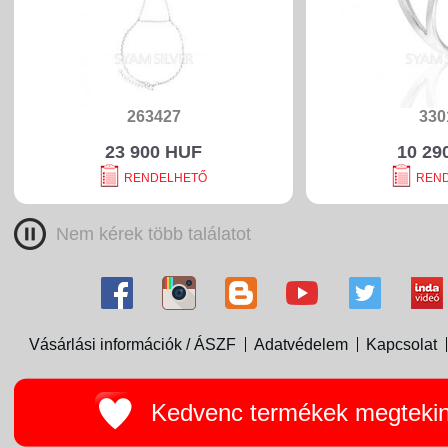
263427
330
23 900 HUF
10 29
RENDELHETŐ
REN
Nem kérek több találatot
Vásárlási információk / ÁSZF
Adatvédelem
Kapcsolat
Kedvenc termékek megteki