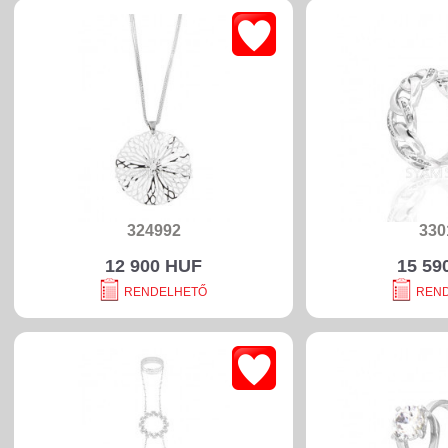
324992
330
12 900 HUF
15 59
RENDELHETŐ
REN