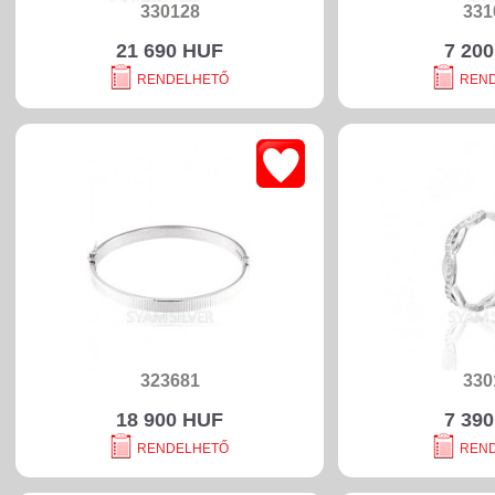
330128
331
21 690 HUF
7 20
RENDELHETŐ
REN
323681
330
18 900 HUF
7 39
RENDELHETŐ
REN