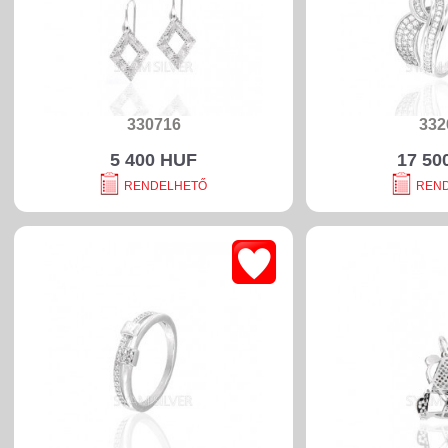
330716
332
5 400 HUF
17 50
RENDELHETŐ
REN