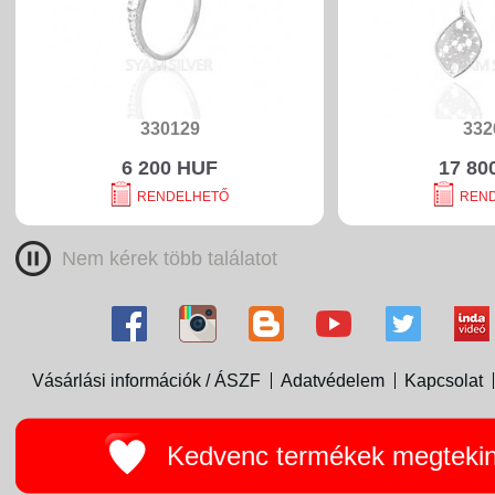
330129
332
6 200 HUF
17 80
RENDELHETŐ
REN
Nem kérek több találatot
Vásárlási információk / ÁSZF
Adatvédelem
Kapcsolat
Kedvenc termékek megteki