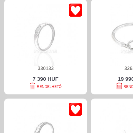
330133
326
7 390 HUF
19 99
RENDELHETŐ
REN