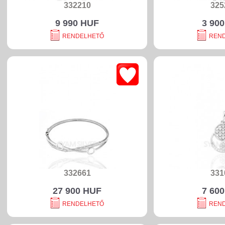
332210
325
9 990 HUF
3 90
RENDELHETŐ
REN
332661
331
27 900 HUF
7 60
RENDELHETŐ
REN